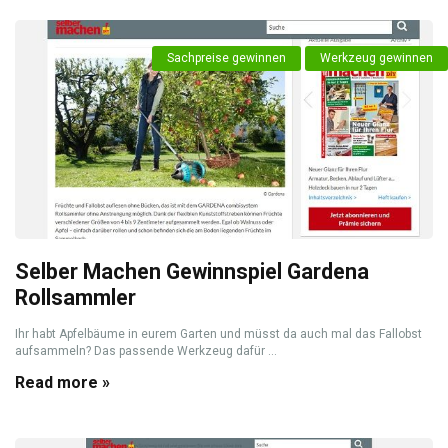
Sachpreise gewinnen
Werkzeug gewinnen
Selber Machen Gewinnspiel Gardena
Rollsammler
Ihr habt Apfelbäume in eurem Garten und müsst da auch mal das Fallobst
aufsammeln? Das passende Werkzeug dafür ...
Read more »