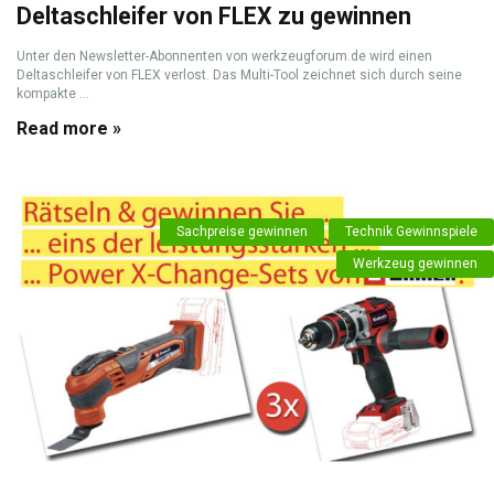
Deltaschleifer von FLEX zu gewinnen
Unter den Newsletter-Abonnenten von werkzeugforum.de wird einen
Deltaschleifer von FLEX verlost. Das Multi-Tool zeichnet sich durch seine
kompakte ...
Read more »
Sachpreise gewinnen
Technik Gewinnspiele
Werkzeug gewinnen