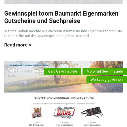
Gewinnspiel toom Baumarkt Eigenmarken
Gutscheine und Sachpreise
Wer mal sehen möchte wie die toom Baumärkte ihre Eigenmarkenprodukte
testen sollte auf die Gewinnspielseite gehen. Dort soll ...
Read more »
Geld Gewinnspiele
Motorrad Gewinnspiele
Werkzeug gewinnen