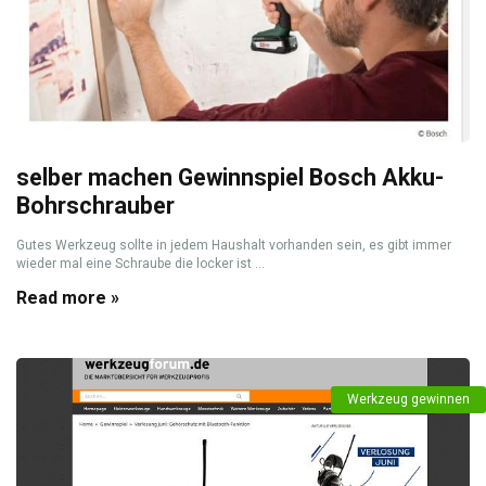
selber machen Gewinnspiel Bosch Akku-
Bohrschrauber
Gutes Werkzeug sollte in jedem Haushalt vorhanden sein, es gibt immer
wieder mal eine Schraube die locker ist ...
Read more »
Werkzeug gewinnen