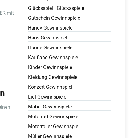
Glücksspiel | Glücksspiele
LER mit
Gutschein Gewinnspiele
Handy Gewinnspiele
Haus Gewinnspiel
Hunde Gewinnspiele
Kaufland Gewinnspiele
Kinder Gewinnspiele
Kleidung Gewinnspiele
Konzert Gewinnspiel
en
Lidl Gewinnspiele
Möbel Gewinnspiele
einen
Motorrad Gewinnspiele
Motorroller Gewinnspiel
Müller Gewinnspiele