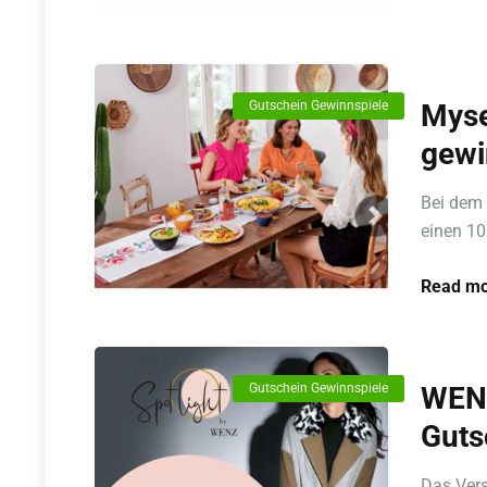
Gutschein Gewinnspiele
Myse
gewi
Bei dem 
einen 10
Read mo
Gutschein Gewinnspiele
WENZ
Guts
Das Vers