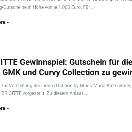
-Gutscheine in Höhe von je 1.000 Euro. Für ...
re »
ITTE Gewinnspiel: Gutschein für di
 GMK und Curvy Collection zu gewi
zur Vorstellung der Limited Edition by Guido Maria Kretschmer,
i BRIGITTE vorgestellt. Zu diesem Anlass ...
re »