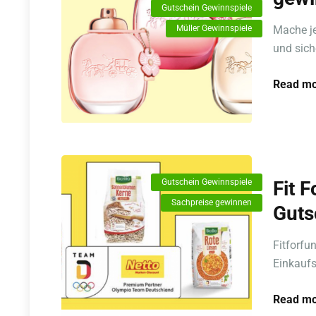
Gutschein Gewinnspiele
Müller Gewinnspiele
Mache je
und sich
Read mo
Gutschein Gewinnspiele
Fit 
Sachpreise gewinnen
Guts
Fitforfu
Einkaufs
Read mo