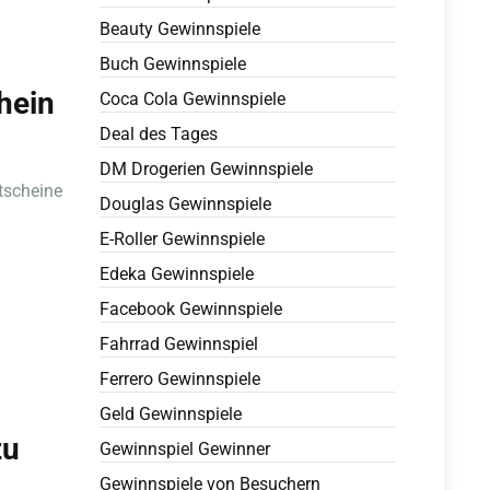
Beauty Gewinnspiele
Buch Gewinnspiele
hein
Coca Cola Gewinnspiele
Deal des Tages
DM Drogerien Gewinnspiele
tscheine
Douglas Gewinnspiele
E-Roller Gewinnspiele
Edeka Gewinnspiele
Facebook Gewinnspiele
Fahrrad Gewinnspiel
Ferrero Gewinnspiele
Geld Gewinnspiele
zu
Gewinnspiel Gewinner
Gewinnspiele von Besuchern