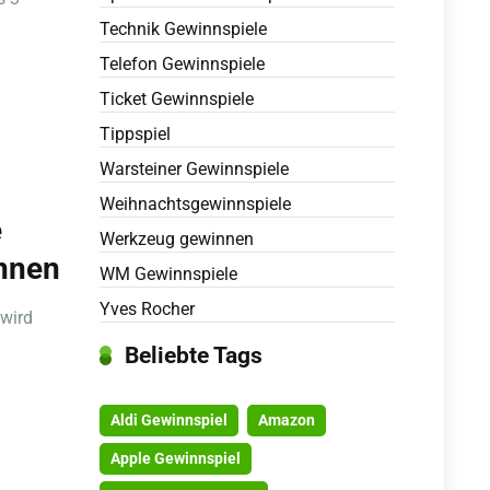
Technik Gewinnspiele
Telefon Gewinnspiele
Ticket Gewinnspiele
Tippspiel
Warsteiner Gewinnspiele
Weihnachtsgewinnspiele
e
Werkzeug gewinnen
nnen
WM Gewinnspiele
Yves Rocher
 wird
Beliebte Tags
Aldi Gewinnspiel
Amazon
Apple Gewinnspiel