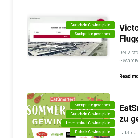
Gutschein Gewinnspiele
Vict
Sachpreise gewinnen
Flug
Bei Vict
Gesamtwe
Read mo
Sachpreise gewinnen
EatS
Gutschein Gewinnspiele
zu g
Lebensmittel Gewinnspiele
Technik Gewinnspiele
EatSmart