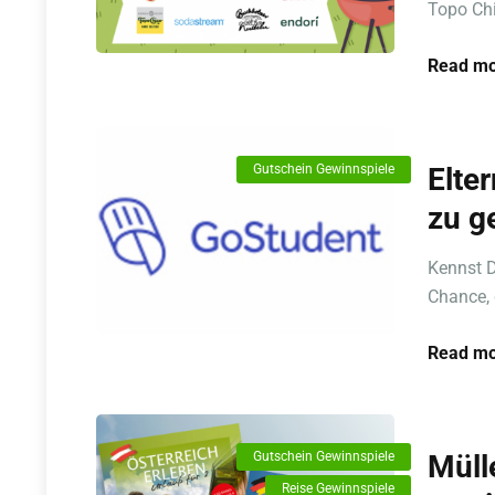
Topo Chi
Read mo
Gutschein Gewinnspiele
Elte
zu g
Kennst D
Chance, 
Read mo
Gutschein Gewinnspiele
Müll
Reise Gewinnspiele