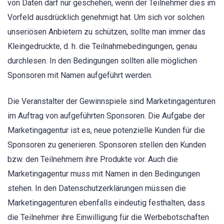
von Daten darf nur geschehen, wenn der Teilnehmer dies im
Vorfeld ausdrücklich genehmigt hat. Um sich vor solchen
unseriösen Anbietern zu schützen, sollte man immer das
Kleingedruckte, d. h. die Teilnahmebedingungen, genau
durchlesen. In den Bedingungen sollten alle möglichen
Sponsoren mit Namen aufgeführt werden.
Die Veranstalter der Gewinnspiele sind Marketingagenturen
im Auftrag von aufgeführten Sponsoren. Die Aufgabe der
Marketingagentur ist es, neue potenzielle Kunden für die
Sponsoren zu generieren. Sponsoren stellen den Kunden
bzw. den Teilnehmern ihre Produkte vor. Auch die
Marketingagentur muss mit Namen in den Bedingungen
stehen. In den Datenschutzerklärungen müssen die
Marketingagenturen ebenfalls eindeutig festhalten, dass
die Teilnehmer ihre Einwilligung für die Werbebotschaften