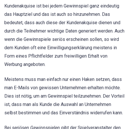
Kundenakquise ist bei jedem Gewinnspiel ganz eindeutig
das Hauptziel und das ist auch so hinzunehmen. Das
bedeutet, dass auch diese der Kundenakquise dienen und
durch die Teilnehmer wichtige Daten generiert werden. Auch
wenn die Gewinnspiele seriös erscheinen sollen, so wird
dem Kunden oft eine Einwilligungserklärung meistens in
Form eines Pflichtfelder zum freiwilligen Erhalt von
Werbung angeboten.
Meistens muss man einfach nur einen Haken setzen, dass
man E-Mails von gewissen Unternehmen erhalten möchte.
Dies ist nötig, um am Gewinnspiel teilzunehmen. Der Vorteil
ist, dass man als Kunde die Auswahl an Unternehmen
selbst bestimmen und das Einverständnis widerrufen kann.
Bei
seriösen Gewinnspielen
gibt der Spielveranstalter den