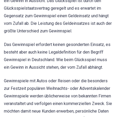
ein Gewinn in Aussicht. Das Glücksspiel ist durch den
Glücksspielstaatsvertrag geregelt und es erwartet im
Gegensatz zum Gewinnspiel einen Geldeinsatz und hängt
vom Zufall ab. Die Leistung des Geldeinsatzes ist auch der
größte Unterschied zum Gewinnspiel.
Das Gewinnspiel erfordert keinen gesonderten Einsatz, es
besteht aber auch keine Legaldefinition für den Begriff
Gewinnspiel in Deutschland. Wie beim Glücksspiel muss
ein Gewinn in Aussicht stehen, der vom Zufall abhängt.
Gewinnspiele mit Autos oder Reisen oder die besonders
zur Festzeit populären Weihnachts- oder Adventskalender
Gewinnspiele werden üblicherweise von bekannten Firmen
veranstaltet und verfolgen einen kommerziellen Zweck. Sie
möchten damit neue Kunden erwerben, persönliche Daten