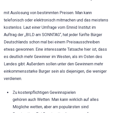
mit Auslosung von bestimmten Preisen. Man kann
telefonisch oder elektronisch mitmachen und das meistens
kostenlos. Laut einer Umfrage vom Emnid Institut im
Auftrag der „BILD am SONNTAG“, hat jeder fünfte Bürger
Deutschlands schon mal bei einem Preisausschreiben
etwas gewonnen. Eine interessante Tatsache hier ist, dass
es deutlich mehr Gewinner im Westen, als im Osten des
Landes gibt. Außerdem sollen unter den Gewinnern mehr
einkommensstarke Burger sein als diejenigen, die weniger
verdienen.
Zu kostenpflichtigen Gewinnspielen
gehören auch Wetten. Man kann wirklich auf alles
Mögliche wetten, aber am populärsten sind