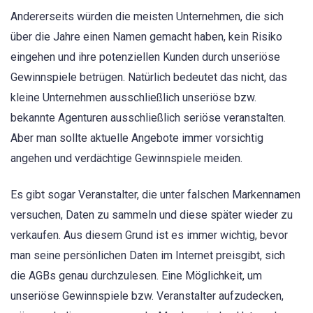
Andererseits würden die meisten Unternehmen, die sich
über die Jahre einen Namen gemacht haben, kein Risiko
eingehen und ihre potenziellen Kunden durch unseriöse
Gewinnspiele betrügen. Natürlich bedeutet das nicht, das
kleine Unternehmen ausschließlich unseriöse bzw.
bekannte Agenturen ausschließlich seriöse veranstalten.
Aber man sollte aktuelle Angebote immer vorsichtig
angehen und verdächtige Gewinnspiele meiden.
Es gibt sogar Veranstalter, die unter falschen Markennamen
versuchen, Daten zu sammeln und diese später wieder zu
verkaufen. Aus diesem Grund ist es immer wichtig, bevor
man seine persönlichen Daten im Internet preisgibt, sich
die AGBs genau durchzulesen. Eine Möglichkeit, um
unseriöse Gewinnspiele bzw. Veranstalter aufzudecken,