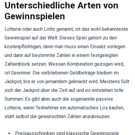
Unterschiedliche Arten von
Gewinnspielen
Lotterie oder auch Lotto genannt, ist das wohl bekannteste
Gewinnspiel auf der Welt. Dieses Spiel gehört zu den
kostenpflichtigen, denn man muss einen Einsatz vorlegen
und dann auf bestimmte Zahlen in einem festgelegten
Zahlenblock setzen. Wessen Kombination gezogen wird,
ist Gewinner. Die verbliebenen Geldbeträge bleiben im
Jackpot, bis er von jemandem geknackt wird. Meistens füllt
sich der Jackpot über die Zeit auf und es entstehen tolle
Summen. Es gibt aber auch die sogenannte passive
Lotterie, wenn Teilnehmer ein automatisches Los kaufen,
statt selbst die gewünschten Zahlen anzukreuzen.
Preisausschreiben sind klassische Gewinnspiele