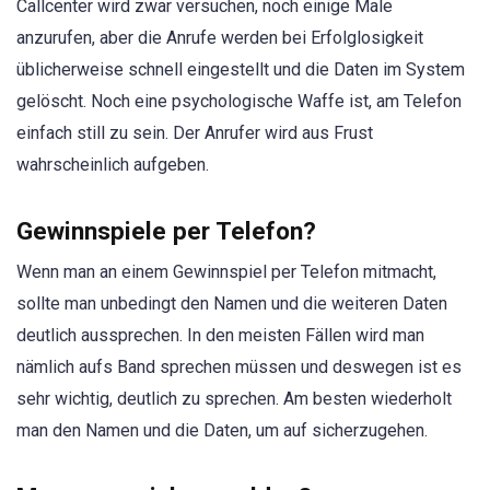
Callcenter wird zwar versuchen, noch einige Male
anzurufen, aber die Anrufe werden bei Erfolglosigkeit
üblicherweise schnell eingestellt und die Daten im System
gelöscht. Noch eine psychologische Waffe ist, am Telefon
einfach still zu sein. Der Anrufer wird aus Frust
wahrscheinlich aufgeben.
Gewinnspiele per Telefon?
Wenn man an einem Gewinnspiel per Telefon mitmacht,
sollte man unbedingt den Namen und die weiteren Daten
deutlich aussprechen. In den meisten Fällen wird man
nämlich aufs Band sprechen müssen und deswegen ist es
sehr wichtig, deutlich zu sprechen. Am besten wiederholt
man den Namen und die Daten, um auf sicherzugehen.