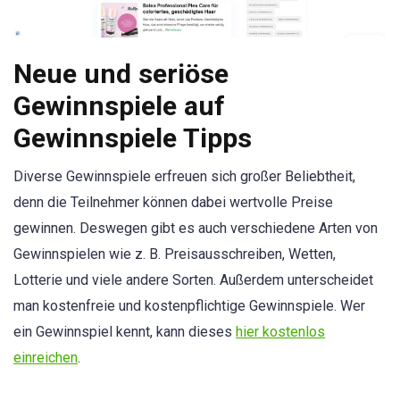
Neue und seriöse
Gewinnspiele auf
Gewinnspiele Tipps
Diverse Gewinnspiele erfreuen sich großer Beliebtheit,
denn die Teilnehmer können dabei wertvolle Preise
gewinnen. Deswegen gibt es auch verschiedene Arten von
Gewinnspielen wie z. B. Preisausschreiben, Wetten,
Lotterie und viele andere Sorten. Außerdem unterscheidet
man kostenfreie und kostenpflichtige Gewinnspiele. Wer
ein Gewinnspiel kennt, kann dieses
hier kostenlos
einreichen
.