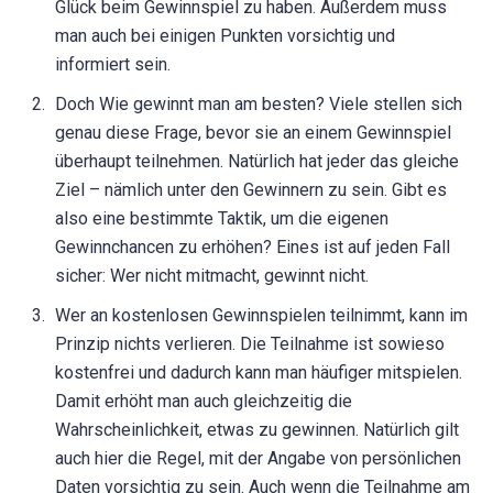
Glück beim Gewinnspiel zu haben. Außerdem muss
man auch bei einigen Punkten vorsichtig und
informiert sein.
Doch Wie gewinnt man am besten? Viele stellen sich
genau diese Frage, bevor sie an einem Gewinnspiel
überhaupt teilnehmen. Natürlich hat jeder das gleiche
Ziel – nämlich unter den Gewinnern zu sein. Gibt es
also eine bestimmte Taktik, um die eigenen
Gewinnchancen zu erhöhen? Eines ist auf jeden Fall
sicher: Wer nicht mitmacht, gewinnt nicht.
Wer an kostenlosen Gewinnspielen teilnimmt, kann im
Prinzip nichts verlieren. Die Teilnahme ist sowieso
kostenfrei und dadurch kann man häufiger mitspielen.
Damit erhöht man auch gleichzeitig die
Wahrscheinlichkeit, etwas zu gewinnen. Natürlich gilt
auch hier die Regel, mit der Angabe von persönlichen
Daten vorsichtig zu sein. Auch wenn die Teilnahme am