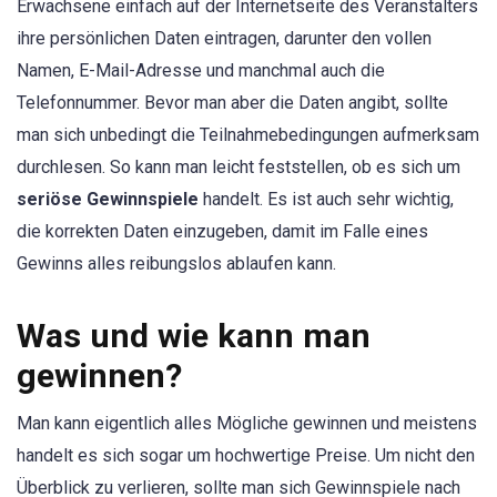
Erwachsene einfach auf der Internetseite des Veranstalters
ihre persönlichen Daten eintragen, darunter den vollen
Namen, E-Mail-Adresse und manchmal auch die
Telefonnummer. Bevor man aber die Daten angibt, sollte
man sich unbedingt die Teilnahmebedingungen aufmerksam
durchlesen. So kann man leicht feststellen, ob es sich um
seriöse Gewinnspiele
handelt. Es ist auch sehr wichtig,
die korrekten Daten einzugeben, damit im Falle eines
Gewinns alles reibungslos ablaufen kann.
Was und wie kann man
gewinnen?
Man kann eigentlich alles Mögliche gewinnen und meistens
handelt es sich sogar um hochwertige Preise. Um nicht den
Überblick zu verlieren, sollte man sich Gewinnspiele nach