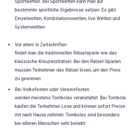
Sportwetten. Bei Sportwetten kann man auf
bestimmte sportliche Ergebnisse setzen. Es gibt
Einzelwetten, Kombinationswetten, live Wetten und
Systemwetten.
Vor allem in Zeitschriften
findet man die traditionellen Rätselspiele wie das
klassische Kreuzworträtsel. Bei den Rätsel-Spielen
müssen Teilnehmer das Rätsel lösen, um den Preis
zu gewinnen.
Bei Volksfesten oder Vereinsfesten
werden meistens Tombolas veranstaltet. Bei Tombola
kaufen die Teilnehmer Lose und können sofort Preise
mit nach Hause nehmen. Tombolas sind besonders
bei älteren Menschen sehr beliebt.