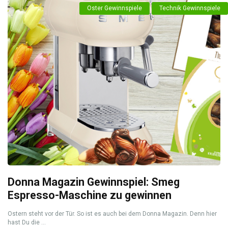
Oster Gewinnspiele
Technik Gewinnspiele
Donna Magazin Gewinnspiel: Smeg
Espresso-Maschine zu gewinnen
Ostern steht vor der Tür. So ist es auch bei dem Donna Magazin. Denn hier
hast Du die ...