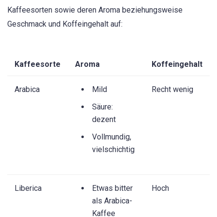
Kaffeesorten sowie deren Aroma beziehungsweise
Geschmack und Koffeingehalt auf:
Kaffeesorte
Aroma
Koffeingehalt
Arabica
Mild
Recht wenig
Säure:
dezent
Vollmundig,
vielschichtig
Liberica
Etwas bitter
Hoch
als Arabica-
Kaffee