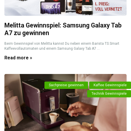
Melitta Gewinnspiel: Samsung Galaxy Tab
A7 zu gewinnen
Beim Gewinnspiel von Melitta kannst Du neben einem Barista TS Smart
Kaffeevollautomaten und einem Samsung Galaxy Tab A7 ...
Read more »
Sachpreise gewinnen
Kaffee Gewinnspiele
Technik Gewinnspiele