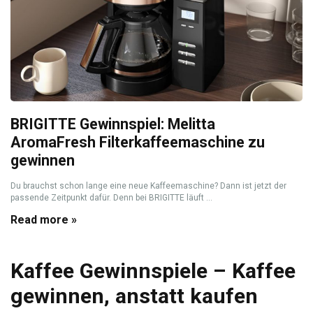
BRIGITTE Gewinnspiel: Melitta
AromaFresh Filterkaffeemaschine zu
gewinnen
Du brauchst schon lange eine neue Kaffeemaschine? Dann ist jetzt der
passende Zeitpunkt dafür. Denn bei BRIGITTE läuft ...
Read more »
Kaffee Gewinnspiele – Kaffee
gewinnen, anstatt kaufen