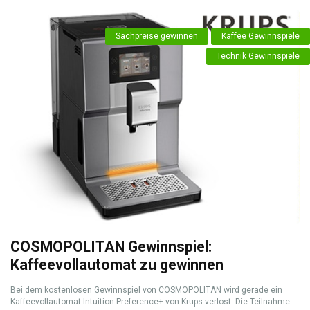
Sachpreise gewinnen
Kaffee Gewinnspiele
Technik Gewinnspiele
COSMOPOLITAN Gewinnspiel:
Kaffeevollautomat zu gewinnen
Bei dem kostenlosen Gewinnspiel von COSMOPOLITAN wird gerade ein
Kaffeevollautomat Intuition Preference+ von Krups verlost. Die Teilnahme