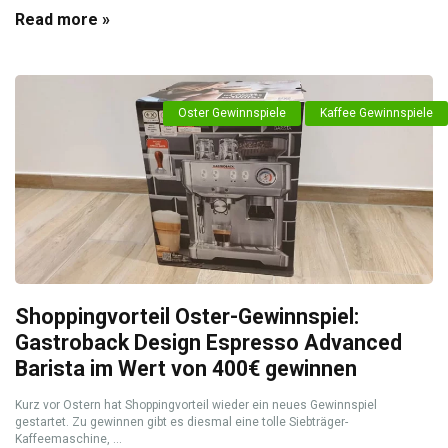
Read more »
Oster Gewinnspiele
Kaffee Gewinnspiele
Shoppingvorteil Oster-Gewinnspiel:
Gastroback Design Espresso Advanced
Barista im Wert von 400€ gewinnen
Kurz vor Ostern hat Shoppingvorteil wieder ein neues Gewinnspiel
gestartet. Zu gewinnen gibt es diesmal eine tolle Siebträger-
Kaffeemaschine, ...