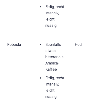
Erdig, recht
intensiv,
leicht
nussig
Robusta
Ebenfalls
Hoch
etwas
bitterer als
Arabica-
Kaffee
Erdig, recht
intensiv,
leicht
nussig