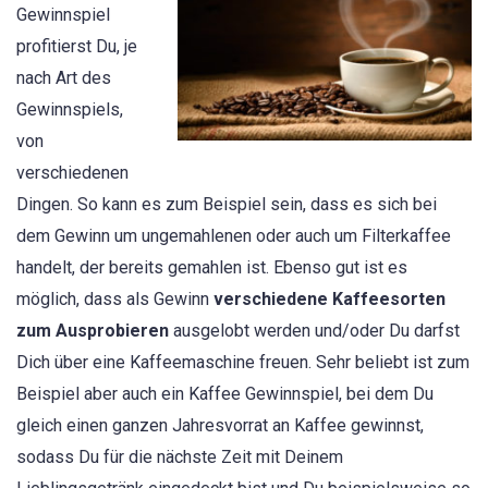
Gewinnspiel
profitierst Du, je
nach Art des
Gewinnspiels,
von
verschiedenen
Dingen. So kann es zum Beispiel sein, dass es sich bei
dem Gewinn um ungemahlenen oder auch um Filterkaffee
handelt, der bereits gemahlen ist. Ebenso gut ist es
möglich, dass als Gewinn
verschiedene Kaffeesorten
zum Ausprobieren
ausgelobt werden und/oder Du darfst
Dich über eine Kaffeemaschine freuen. Sehr beliebt ist zum
Beispiel aber auch ein Kaffee Gewinnspiel, bei dem Du
gleich einen ganzen Jahresvorrat an Kaffee gewinnst,
sodass Du für die nächste Zeit mit Deinem