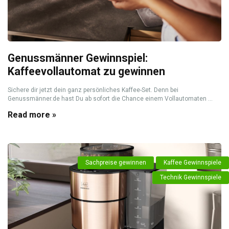
Genussmänner Gewinnspiel:
Kaffeevollautomat zu gewinnen
Sichere dir jetzt dein ganz persönliches Kaffee-Set. Denn bei
Genussmänner.de hast Du ab sofort die Chance einem Vollautomaten ...
Read more »
Sachpreise gewinnen
Kaffee Gewinnspiele
Technik Gewinnspiele