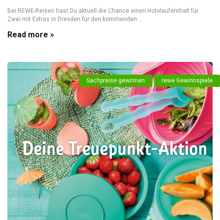
Bei REWE-Reisen hast Du aktuell die Chance einen Hotelaufenthalt für
Zwei mit Extras in Dresden für den kommenden ...
Read more »
Sachpreise gewinnen
rewe Gewinnspiele