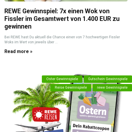
REWE Gewinnspiel: 7x einen Wok von
Fissler im Gesamtwert von 1.400 EUR zu
gewinnen
Bei REWE hast Du aktuell die Chance einen von 7 hochwertigen Fissler
Woks im Wert von jeweils über ...
Read more »
Oster Gewinnspiele
Gutschein Gewinnspiele
Reise Gewinnspiele
rewe Gewinnspiele