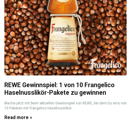
REWE Gewinnspiel: 1 von 10 Frangelico
Haselnusslikör-Pakete zu gewinnen
Mache jetzt mit beim aktuellen Gewinnspiel von REWE, bei dem Du eins von
10 Paketen mit Frangelico Haselnusslikör ...
Read more »