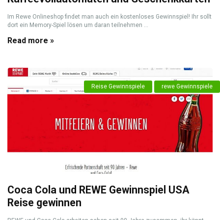
Im Rewe Onlineshop findet man auch ein kostenloses Gewinnspiel! Ihr sollt
dort ein Memory-Spiel lösen um daran teilnehmen ...
Read more »
Reise Gewinnspiele
rewe Gewinnspiele
Coca Cola und REWE Gewinnspiel USA
Reise gewinnen