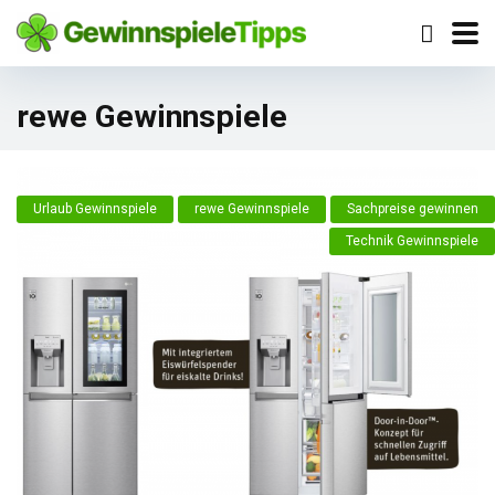
rewe Gewinnspiele
Urlaub Gewinnspiele
rewe Gewinnspiele
Sachpreise gewinnen
Technik Gewinnspiele