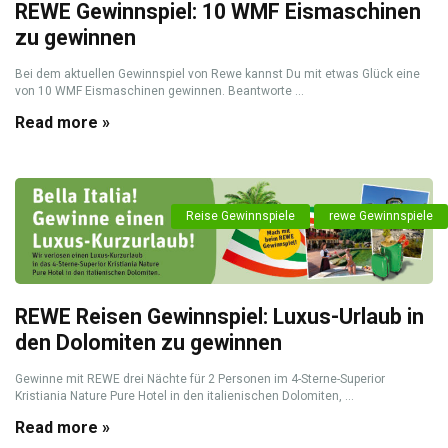
REWE Gewinnspiel: 10 WMF Eismaschinen
zu gewinnen
Bei dem aktuellen Gewinnspiel von Rewe kannst Du mit etwas Glück eine
von 10 WMF Eismaschinen gewinnen. Beantworte ...
Read more »
Reise Gewinnspiele
rewe Gewinnspiele
REWE Reisen Gewinnspiel: Luxus-Urlaub in
den Dolomiten zu gewinnen
Gewinne mit REWE drei Nächte für 2 Personen im 4-Sterne-Superior
Kristiania Nature Pure Hotel in den italienischen Dolomiten, ...
Read more »