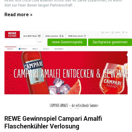
REWE und Coca Cola arbeiten schon seit 90 Jahre zusammen, ihr könnt
dort zur Feier dieser langen Partnerschaft ...
Read more »
rewe Gewinnspiele
Sachpreise gewinnen
REWE Gewinnspiel Campari Amalfi
Flaschenkühler Verlosung