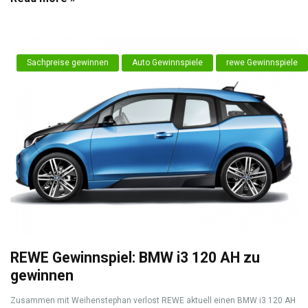
Sachpreise gewinnen
Auto Gewinnspiele
rewe Gewinnspiele
REWE Gewinnspiel: BMW i3 120 AH zu
gewinnen
Zusammen mit Weihenstephan verlost REWE aktuell einen BMW i3 120 AH