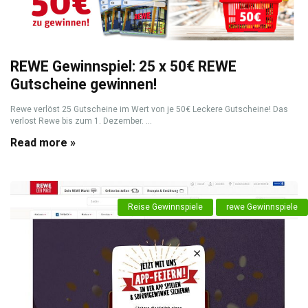
REWE Gewinnspiel: 25 x 50€ REWE
Gutscheine gewinnen!
Rewe verlöst 25 Gutscheine im Wert von je 50€ Leckere Gutscheine! Das
verlost Rewe bis zum 1. Dezember. ...
Read more »
Reise Gewinnspiele
rewe Gewinnspiele