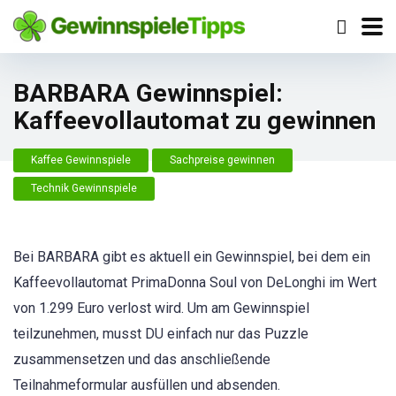
BARBARA Gewinnspiel:
Kaffeevollautomat zu gewinnen
Kaffee Gewinnspiele
Sachpreise gewinnen
Technik Gewinnspiele
Bei BARBARA gibt es aktuell ein Gewinnspiel, bei dem ein
Kaffeevollautomat PrimaDonna Soul von DeLonghi im Wert
von 1.299 Euro verlost wird. Um am Gewinnspiel
teilzunehmen, musst DU einfach nur das Puzzle
zusammensetzen und das anschließende
Teilnahmeformular ausfüllen und absenden.