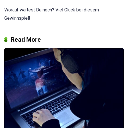
Worauf wartest Du noch? Viel Glück bei diesem
Gewinnspiel!
Read More