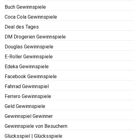
Buch Gewinnspiele
Coca Cola Gewinnspiele
Deal des Tages
DM Drogerien Gewinnspiele
Douglas Gewinnspiele
E-Roller Gewinnspiele
Edeka Gewinnspiele
Facebook Gewinnspiele
Fahrrad Gewinnspiel
Ferrero Gewinnspiele
Geld Gewinnspiele
Gewinnspiel Gewinner
Gewinnspiele von Besuchern
Glücksspiel | Glücksspiele