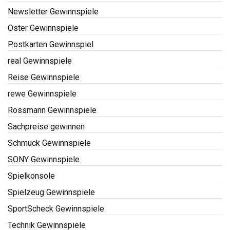
Newsletter Gewinnspiele
Oster Gewinnspiele
Postkarten Gewinnspiel
real Gewinnspiele
Reise Gewinnspiele
rewe Gewinnspiele
Rossmann Gewinnspiele
Sachpreise gewinnen
Schmuck Gewinnspiele
SONY Gewinnspiele
Spielkonsole
Spielzeug Gewinnspiele
SportScheck Gewinnspiele
Technik Gewinnspiele