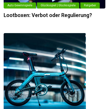
Auto Gewinnspiele
Glücksspiel | Glücksspiele
Ratgeber
Lootboxen: Verbot oder Regulierung?