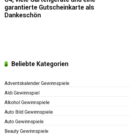
garantierte Gutscheinkarte als
Dankeschön
Beliebte Kategorien
Adventskalender Gewinnspiele
Aldi Gewinnspiel
Alkohol Gewinnspiele
Auto Bild Gewinnspiele
Auto Gewinnspiele
Beauty Gewinnspiele