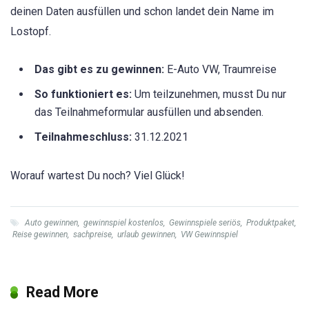
deinen Daten ausfüllen und schon landet dein Name im
Lostopf.
Das gibt es zu gewinnen:
E-Auto VW, Traumreise
So funktioniert es:
Um teilzunehmen, musst Du nur
das Teilnahmeformular ausfüllen und absenden.
Teilnahmeschluss:
31.12.2021
Worauf wartest Du noch? Viel Glück!
Auto gewinnen
,
gewinnspiel kostenlos
,
Gewinnspiele seriös
,
Produktpaket
,
Reise gewinnen
,
sachpreise
,
urlaub gewinnen
,
VW Gewinnspiel
Read More