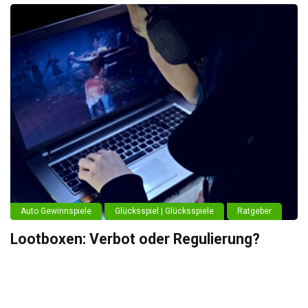
Auto Gewinnspiele
Glücksspiel | Glücksspiele
Ratgeber
Lootboxen: Verbot oder Regulierung?