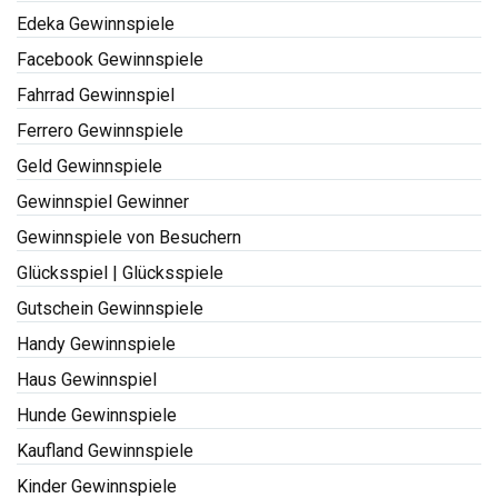
Edeka Gewinnspiele
Facebook Gewinnspiele
Fahrrad Gewinnspiel
Ferrero Gewinnspiele
Geld Gewinnspiele
Gewinnspiel Gewinner
Gewinnspiele von Besuchern
Glücksspiel | Glücksspiele
Gutschein Gewinnspiele
Handy Gewinnspiele
Haus Gewinnspiel
Hunde Gewinnspiele
Kaufland Gewinnspiele
Kinder Gewinnspiele