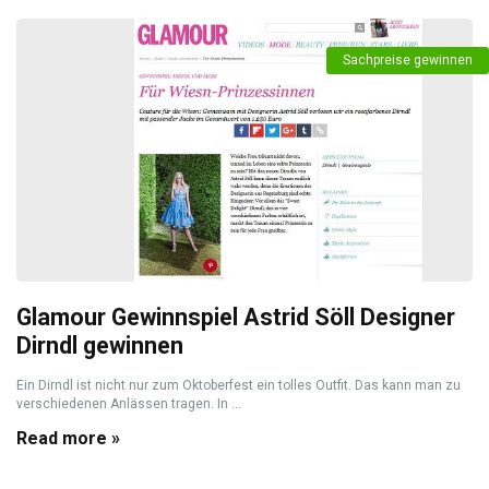
Sachpreise gewinnen
Glamour Gewinnspiel Astrid Söll Designer
Dirndl gewinnen
Ein Dirndl ist nicht nur zum Oktoberfest ein tolles Outfit. Das kann man zu
verschiedenen Anlässen tragen. In ...
Read more »