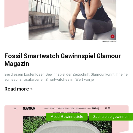
Fossil Smartwatch Gewinnspiel Glamour
Magazin
Bei diesem kostenlosen Gewinnspiel der Zeitschrift Glamour könnt ihr eine
von sechs rosafarbenen Smartwatches im Wert von je ...
Read more »
Möbel Gewinnspiele
Sachpreise gewinnen