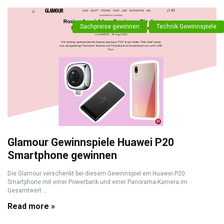
Sachpreise gewinnen
Technik Gewinnspiele
Glamour Gewinnspiele Huawei P20
Smartphone gewinnen
Die Glamour verschenkt bei diesem Gewinnspiel ein Huawei P20
Smartphone mit einer Powerbank und einer Panorama-Kamera im
Gesamtwert ...
Read more »