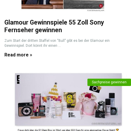
Glamour Gewinnspiele 55 Zoll Sony
Fernseher gewinnen
Zum Start der dritten Staffel von “Bull” gibt es bei der Glamour ein
Gewinnspiel. Dort könnt ihr einen ...
Read more »
Sachpreise gewinnen