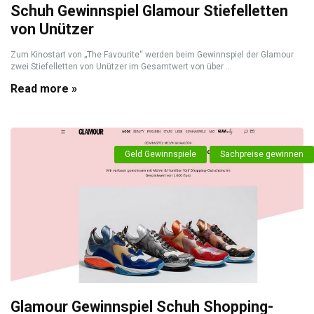
Schuh Gewinnspiel Glamour Stiefelletten
von Unützer
Zum Kinostart von „The Favourite“ werden beim Gewinnspiel der Glamour
zwei Stiefelletten von Unützer im Gesamtwert von über ...
Read more »
Geld Gewinnspiele
Sachpreise gewinnen
Glamour Gewinnspiel Schuh Shopping-