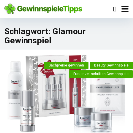
Schlagwort:
Glamour
Gewinnspiel
Sachpreise gewinnen
Beauty Gewinnspiele
Frauenzeitschriften Gewinnspiele