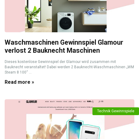
Waschmaschinen Gewinnspiel Glamour
verlost 2 Bauknecht Maschinen
Dieses kostenlose Gewinnspiel der Glamour wird zusammen mit
Bauknecht veranstaltet! Dabei werden 2 Bauknecht-Waschmaschinen „WM
Steam 8 100“ ...
Read more »
Technik Gewinnspiele