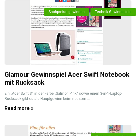
Sachpreise gewinnen
Technik Gewinnspiele
Glamour Gewinnspiel Acer Swift Notebook
mit Rucksack
Ein „Acer Swift 3“ in der Farbe „Salmon Pink“ sowie einen 3-in-1-Laptop-
Rucksack gibt es als Hauptgewinn beim neusten ...
Read more »