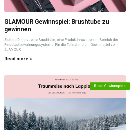
GLAMOUR Gewinnspiel: Brushtube zu
gewinnen
Sichere Dir jetzt eine Brushtube, eine Produktinnovation im Bereich der
Pinselaufbewahrungssysteme. Für die Teilnahme am Gewinnspiel von
GLAMOUR ...
Read more »
Reise Gewinnspiele