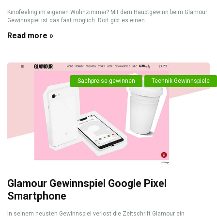
Kinofeeling im eigenen Wohnzimmer? Mit dem Hauptgewinn beim Glamour
Gewinnspiel ist das fast möglich. Dort gibt es einen ...
Read more »
Sachpreise gewinnen
Technik Gewinnspiele
Glamour Gewinnspiel Google Pixel
Smartphone
In seinem neusten Gewinnspiel verlost die Zeitschrift Glamour ein