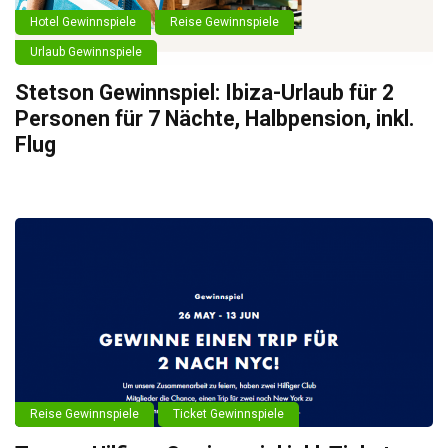
Hotel Gewinnspiele
Reise Gewinnspiele
Urlaub Gewinnspiele
Stetson Gewinnspiel: Ibiza-Urlaub für 2
Personen für 7 Nächte, Halbpension, inkl.
Flug
Reise Gewinnspiele
Ticket Gewinnspiele