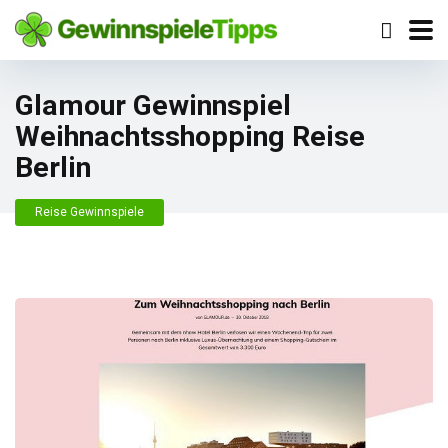
Glamour Gewinnspiel
Weihnachtsshopping Reise
Berlin
Reise Gewinnspiele