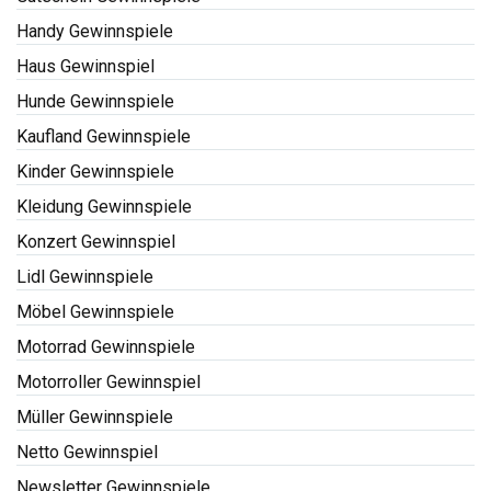
Handy Gewinnspiele
Haus Gewinnspiel
Hunde Gewinnspiele
Kaufland Gewinnspiele
Kinder Gewinnspiele
Kleidung Gewinnspiele
Konzert Gewinnspiel
Lidl Gewinnspiele
Möbel Gewinnspiele
Motorrad Gewinnspiele
Motorroller Gewinnspiel
Müller Gewinnspiele
Netto Gewinnspiel
Newsletter Gewinnspiele