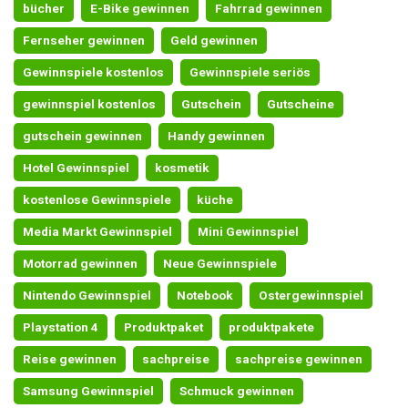
bücher
E-Bike gewinnen
Fahrrad gewinnen
Fernseher gewinnen
Geld gewinnen
Gewinnspiele kostenlos
Gewinnspiele seriös
gewinnspiel kostenlos
Gutschein
Gutscheine
gutschein gewinnen
Handy gewinnen
Hotel Gewinnspiel
kosmetik
kostenlose Gewinnspiele
küche
Media Markt Gewinnspiel
Mini Gewinnspiel
Motorrad gewinnen
Neue Gewinnspiele
Nintendo Gewinnspiel
Notebook
Ostergewinnspiel
Playstation 4
Produktpaket
produktpakete
Reise gewinnen
sachpreise
sachpreise gewinnen
Samsung Gewinnspiel
Schmuck gewinnen