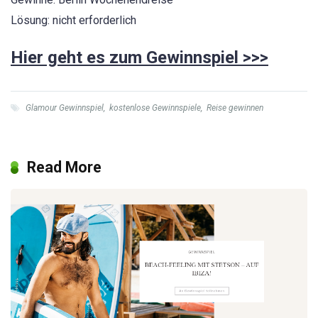
Lösung: nicht erforderlich
Hier geht es zum Gewinnspiel >>>
Glamour Gewinnspiel
,
kostenlose Gewinnspiele
,
Reise gewinnen
Read More