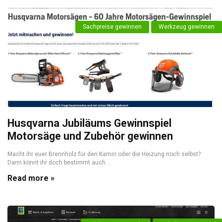
Sachpreise gewinnen
Werkzeug gewinnen
Husqvarna Jubiläums Gewinnspiel
Motorsäge und Zubehör gewinnen
Macht ihr euer Brennholz für den Kamin oder die Heizung noch selbst?
Dann könnt ihr doch bestimmt auch ...
Read more »