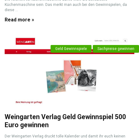
Küchenmaschine sein. Das merkt man auch bei den Gewinnspielen, da
diese ...
Read more »
Geld Gewinnspiele
Sachpreise gewinnen
Weingarten Verlag Geld Gewinnspiel 500
Euro gewinnen
Der Weingarten Verlag druckt tolle Kalender und damit ihr euch keinen