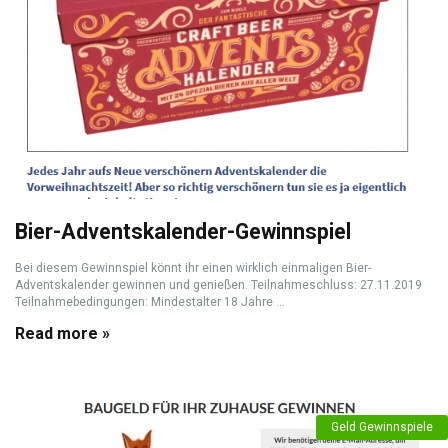
Bier-Adventskalender-Gewinnspiel
Bei diesem Gewinnspiel könnt ihr einen wirklich einmaligen Bier-
Adventskalender gewinnen und genießen. Teilnahmeschluss: 27.11.2019
Teilnahmebedingungen: Mindestalter 18 Jahre ...
Read more »
Geld Gewinnspiele