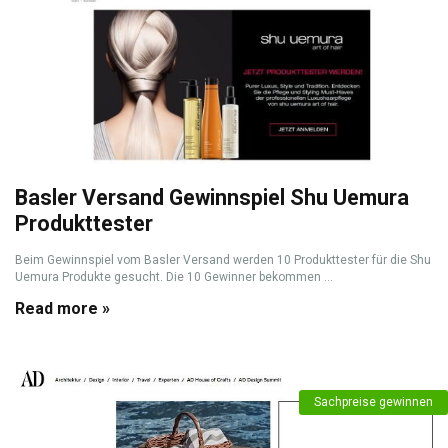
Basler Versand Gewinnspiel Shu Uemura
Produkttester
Beim Gewinnspiel vom Basler Versand werden 10 Produkttester für die Shu
Uemura Produkte gesucht. Die 10 Gewinner bekommen ...
Read more »
Sachpreise gewinnen