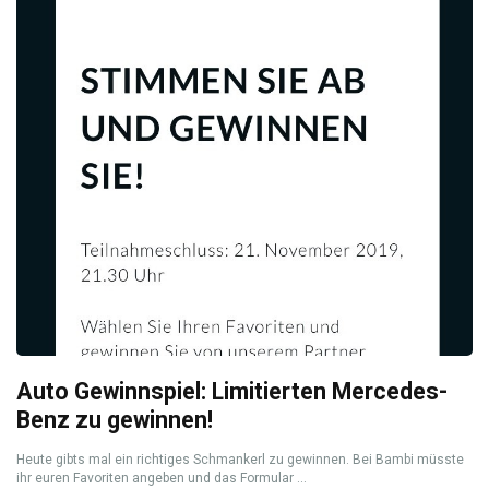
Auto Gewinnspiel: Limitierten Mercedes-
Benz zu gewinnen!
Heute gibts mal ein richtiges Schmankerl zu gewinnen. Bei Bambi müsste
ihr euren Favoriten angeben und das Formular ...