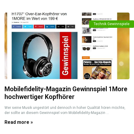
Technik Gewinnspiele
Mobilefidelity-Magazin Gewinnspiel 1More
hochwertiger Kopfhörer
Wer seine Musik ungestört und dennoch in hoher Qualität hören möchte,
der sollte an diesem Gewinnspiel vom Mobilefidelity-Magazin ...
Read more »