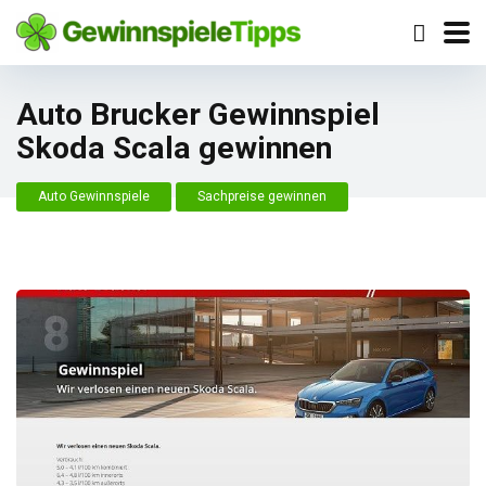
Auto Brucker Gewinnspiel
Skoda Scala gewinnen
Auto Gewinnspiele
Sachpreise gewinnen