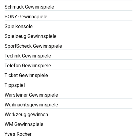
Schmuck Gewinnspiele
SONY Gewinnspiele
Spielkonsole
Spielzeug Gewinnspiele
SportScheck Gewinnspiele
Technik Gewinnspiele
Telefon Gewinnspiele
Ticket Gewinnspiele
Tippspiel
Warsteiner Gewinnspiele
Weihnachtsgewinnspiele
Werkzeug gewinnen
WM Gewinnspiele
Yves Rocher