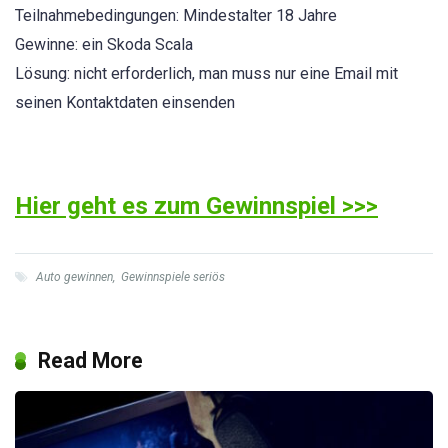
Teilnahmebedingungen: Mindestalter 18 Jahre
Gewinne: ein Skoda Scala
Lösung: nicht erforderlich, man muss nur eine Email mit
seinen Kontaktdaten einsenden
Hier geht es zum Gewinnspiel >>>
Auto gewinnen
,
Gewinnspiele seriös
Read More