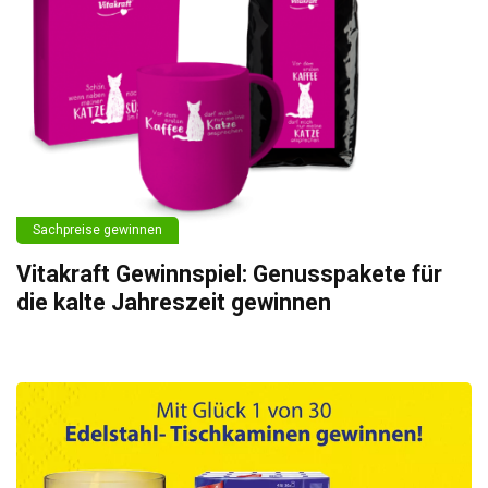
Sachpreise gewinnen
Vitakraft Gewinnspiel: Genusspakete für
die kalte Jahreszeit gewinnen