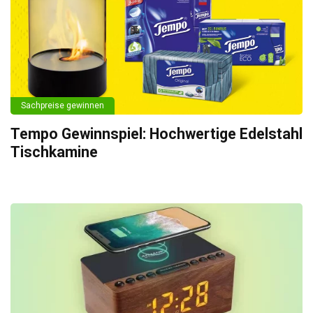
Sachpreise gewinnen
Tempo Gewinnspiel: Hochwertige Edelstahl
Tischkamine