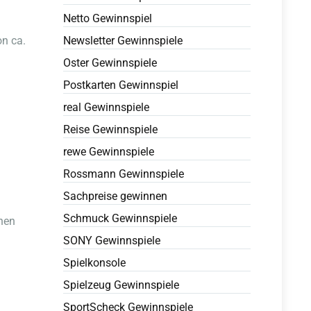
Netto Gewinnspiel
n ca.
Newsletter Gewinnspiele
Oster Gewinnspiele
Postkarten Gewinnspiel
real Gewinnspiele
Reise Gewinnspiele
rewe Gewinnspiele
Rossmann Gewinnspiele
Sachpreise gewinnen
Schmuck Gewinnspiele
nen
SONY Gewinnspiele
Spielkonsole
Spielzeug Gewinnspiele
SportScheck Gewinnspiele