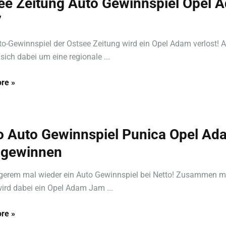
ee Zeitung Auto Gewinnspiel Opel 
7
o-Gewinnspiel der Ostsee Zeitung wird ein Opel Adam verlost! 
sich dabei um eine regionale ...
re »
o Auto Gewinnspiel Punica Opel Ad
 gewinnen
gerem mal wieder ein Auto Gewinnspiel bei Netto! Zusammen m
ird dabei ein Opel Adam Jam ...
re »