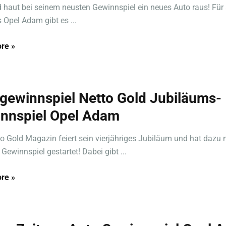
 haut bei seinem neusten Gewinnspiel ein neues Auto raus! Für 
 Opel Adam gibt es ...
re »
gewinnspiel Netto Gold Jubiläums-
nnspiel Opel Adam
o Gold Magazin feiert sein vierjähriges Jubiläum und hat dazu n
 Gewinnspiel gestartet! Dabei gibt ...
re »