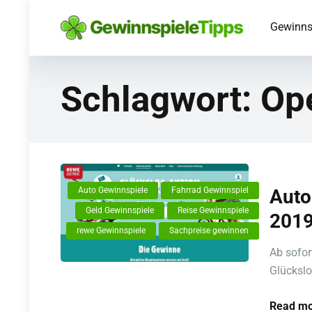
Gewinns
Schlagwort:
Op
Auto Gewinnspiele
Fahrrad Gewinnspiel
Auto
Geld Gewinnspiele
Reise Gewinnspiele
201
rewe Gewinnspiele
Sachpreise gewinnen
Ab sofor
Glückslos
Read mo