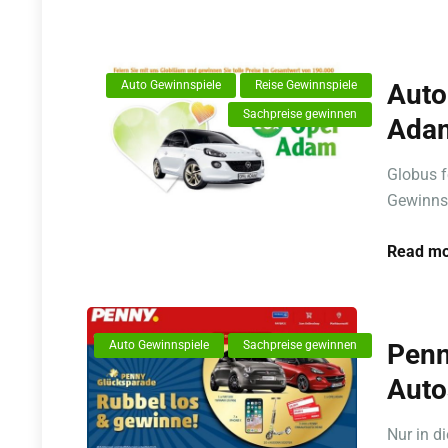
Auto Gewinnspiele
Reise Gewinnspiele
Auto
Sachpreise gewinnen
Ada
Globus f
Gewinnsp
Read mo
Auto Gewinnspiele
Sachpreise gewinnen
Penn
Auto
Nur in d