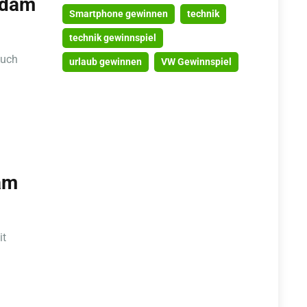
Adam
Smartphone gewinnen
technik
technik gewinnspiel
Auch
urlaub gewinnen
VW Gewinnspiel
am
it