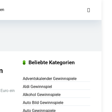
hen
Beliebte Kategorien
n
Adventskalender Gewinnspiele
Aldi Gewinnspiel
 Euro ein
Alkohol Gewinnspiele
Auto Bild Gewinnspiele
Auto Gewinnspiele