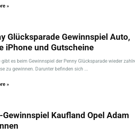
re »
y Glücksparade Gewinnspiel Auto,
e iPhone und Gutscheine
 gibt es beim Gewinnspiel der Penny Glücksparade wieder zahlr
eise zu gewinnen. Darunter befinden sich ...
re »
-Gewinnspiel Kaufland Opel Adam
nnen