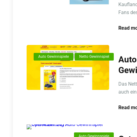
Kaufland
Fans des
Read mo
Auto Gewinnspiele
Netto Gewinnspiel
Auto
Gewi
Das Nett
auch ein
Read mo
Auto Gewinnspiele