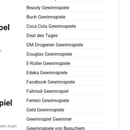
Beauty Gewinnspiele
Buch Gewinnspiele
pel
Coca Cola Gewinnspiele
Deal des Tages
DM Drogerien Gewinnspiele
n
Douglas Gewinnspiele
E-Roller Gewinnspiele
Edeka Gewinnspiele
Facebook Gewinnspiele
Fahrrad Gewinnspiel
Ferrero Gewinnspiele
piel
Geld Gewinnspiele
Gewinnspiel Gewinner
 dem man
Gewinnspiele von Besuchern