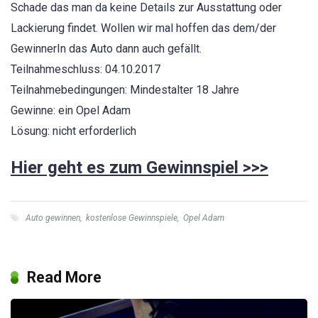
Schade das man da keine Details zur Ausstattung oder
Lackierung findet. Wollen wir mal hoffen das dem/der
GewinnerIn das Auto dann auch gefällt.
Teilnahmeschluss: 04.10.2017
Teilnahmebedingungen: Mindestalter 18 Jahre
Gewinne: ein Opel Adam
Lösung: nicht erforderlich
Hier geht es zum Gewinnspiel >>>
Auto gewinnen
,
kostenlose Gewinnspiele
,
Opel Adam
Read More