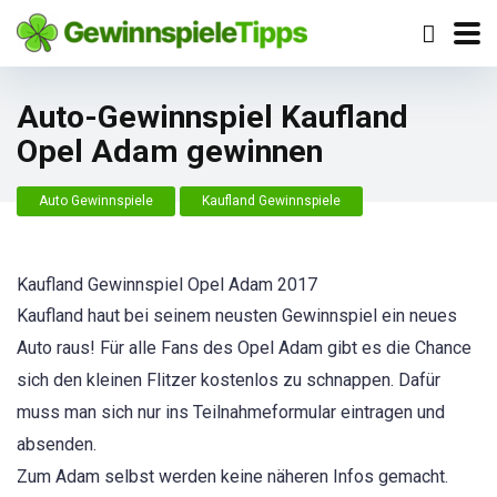
Auto-Gewinnspiel Kaufland
Opel Adam gewinnen
Auto Gewinnspiele
Kaufland Gewinnspiele
Kaufland Gewinnspiel Opel Adam 2017
Kaufland haut bei seinem neusten Gewinnspiel ein neues
Auto raus! Für alle Fans des Opel Adam gibt es die Chance
sich den kleinen Flitzer kostenlos zu schnappen. Dafür
muss man sich nur ins Teilnahmeformular eintragen und
absenden.
Zum Adam selbst werden keine näheren Infos gemacht.