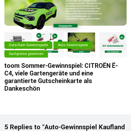
Gutschein Gewinnspiele
Auto Gewinnspiele
Sachpreise gewinnen
toom Sommer-Gewinnspiel: CITROËN Ë-
C4, viele Gartengeräte und eine
garantierte Gutscheinkarte als
Dankeschön
5 Replies to “Auto-Gewinnspiel Kaufland