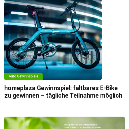
Auto Gewinnspiele
homeplaza Gewinnspiel: faltbares E-Bike
zu gewinnen – tägliche Teilnahme möglich