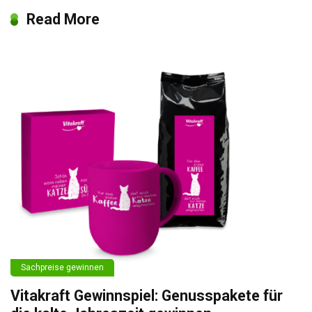
Read More
Sachpreise gewinnen
Vitakraft Gewinnspiel: Genusspakete für