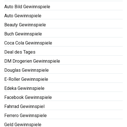
Auto Bild Gewinnspiele
Auto Gewinnspiele
Beauty Gewinnspiele
Buch Gewinnspiele
Coca Cola Gewinnspiele
Deal des Tages
DM Drogerien Gewinnspiele
Douglas Gewinnspiele
E-Roller Gewinnspiele
Edeka Gewinnspiele
Facebook Gewinnspiele
Fahrrad Gewinnspiel
Ferrero Gewinnspiele
Geld Gewinnspiele