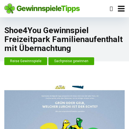
Shoe4You Gewinnspiel
Freizeitpark Familienaufenthalt
mit Übernachtung
Reise Gewinnspiele
Sachpreise gewinnen