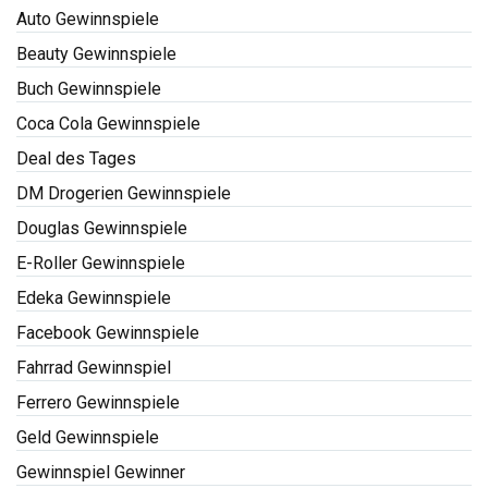
Auto Gewinnspiele
Beauty Gewinnspiele
Buch Gewinnspiele
Coca Cola Gewinnspiele
Deal des Tages
DM Drogerien Gewinnspiele
Douglas Gewinnspiele
E-Roller Gewinnspiele
Edeka Gewinnspiele
Facebook Gewinnspiele
Fahrrad Gewinnspiel
Ferrero Gewinnspiele
Geld Gewinnspiele
Gewinnspiel Gewinner