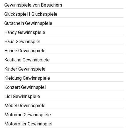
Gewinnspiele von Besuchern
Glücksspiel | Glücksspiele
Gutschein Gewinnspiele
Handy Gewinnspiele
Haus Gewinnspiel
Hunde Gewinnspiele
Kaufland Gewinnspiele
Kinder Gewinnspiele
Kleidung Gewinnspiele
Konzert Gewinnspiel
Lidl Gewinnspiele
Möbel Gewinnspiele
Motorrad Gewinnspiele
Motorroller Gewinnspiel