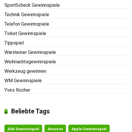
SportScheck Gewinnspiele
Technik Gewinnspiele
Telefon Gewinnspiele
Ticket Gewinnspiele
Tippspiel
Warsteiner Gewinnspiele
Weihnachtsgewinnspiele
Werkzeug gewinnen
WM Gewinnspiele
Yves Rocher
Beliebte Tags
Aldi Gewinnspiel
Amazon
Apple Gewinnspiel