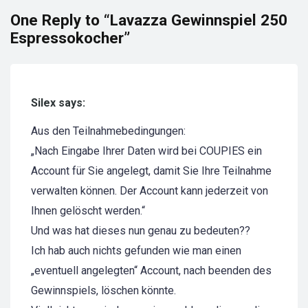
One Reply to “Lavazza Gewinnspiel 250
Espressokocher”
Silex says:
Aus den Teilnahmebedingungen:
„Nach Eingabe Ihrer Daten wird bei COUPIES ein
Account für Sie angelegt, damit Sie Ihre Teilnahme
verwalten können. Der Account kann jederzeit von
Ihnen gelöscht werden.“
Und was hat dieses nun genau zu bedeuten??
Ich hab auch nichts gefunden wie man einen
„eventuell angelegten“ Account, nach beenden des
Gewinnspiels, löschen könnte.