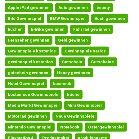
Apple iPad gewinnen
Auto gewinnen
beauty
Bild Gewinnspiel
BMW Gewinnspiel
Buch gewinnen
bücher
E-Bike gewinnen
Fahrrad gewinnen
Fernseher gewinnen
Geld gewinnen
Gewinnspiele kostenlos
Gewinnspiele seriös
gewinnspiel kostenlos
Gutschein
Gutscheine
gutschein gewinnen
Handy gewinnen
Hotel Gewinnspiel
kosmetik
kostenlose Gewinnspiele
küche
Media Markt Gewinnspiel
Mini Gewinnspiel
Motorrad gewinnen
Neue Gewinnspiele
Nintendo Gewinnspiel
Notebook
Ostergewinnspiel
Playstation 4
Produktpaket
produktpakete