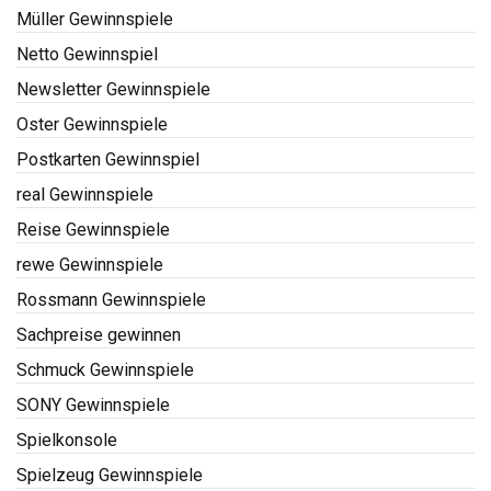
Müller Gewinnspiele
Netto Gewinnspiel
Newsletter Gewinnspiele
Oster Gewinnspiele
Postkarten Gewinnspiel
real Gewinnspiele
Reise Gewinnspiele
rewe Gewinnspiele
Rossmann Gewinnspiele
Sachpreise gewinnen
Schmuck Gewinnspiele
SONY Gewinnspiele
Spielkonsole
Spielzeug Gewinnspiele