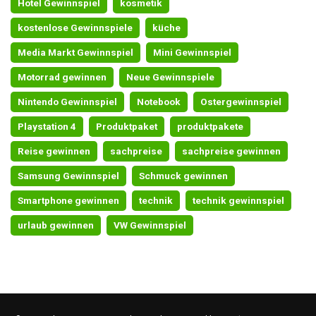
Hotel Gewinnspiel
kosmetik
kostenlose Gewinnspiele
küche
Media Markt Gewinnspiel
Mini Gewinnspiel
Motorrad gewinnen
Neue Gewinnspiele
Nintendo Gewinnspiel
Notebook
Ostergewinnspiel
Playstation 4
Produktpaket
produktpakete
Reise gewinnen
sachpreise
sachpreise gewinnen
Samsung Gewinnspiel
Schmuck gewinnen
Smartphone gewinnen
technik
technik gewinnspiel
urlaub gewinnen
VW Gewinnspiel