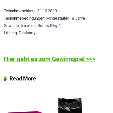
Teilnahmeschluss: 31.10.2019
Teilnahmebedingungen: Mindestalter 18 Jahre
Gewinne: 5 mal ein Sonos Play 1
Lösung: Dealparty
Hier geht es zum Gewinnspiel >>>
Read More