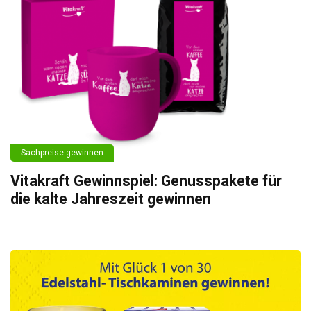
Sachpreise gewinnen
Vitakraft Gewinnspiel: Genusspakete für
die kalte Jahreszeit gewinnen