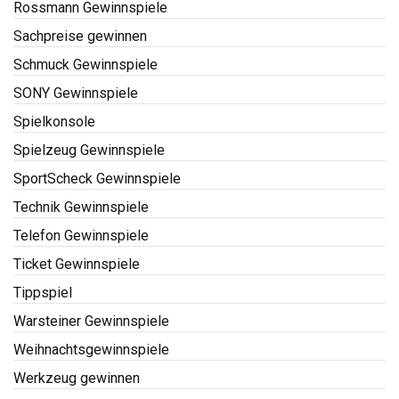
Rossmann Gewinnspiele
Sachpreise gewinnen
Schmuck Gewinnspiele
SONY Gewinnspiele
Spielkonsole
Spielzeug Gewinnspiele
SportScheck Gewinnspiele
Technik Gewinnspiele
Telefon Gewinnspiele
Ticket Gewinnspiele
Tippspiel
Warsteiner Gewinnspiele
Weihnachtsgewinnspiele
Werkzeug gewinnen