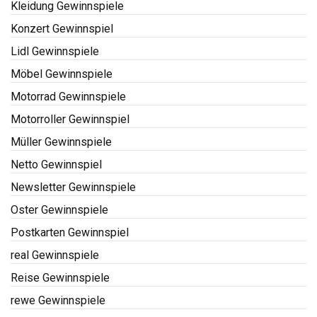
Kleidung Gewinnspiele
Konzert Gewinnspiel
Lidl Gewinnspiele
Möbel Gewinnspiele
Motorrad Gewinnspiele
Motorroller Gewinnspiel
Müller Gewinnspiele
Netto Gewinnspiel
Newsletter Gewinnspiele
Oster Gewinnspiele
Postkarten Gewinnspiel
real Gewinnspiele
Reise Gewinnspiele
rewe Gewinnspiele