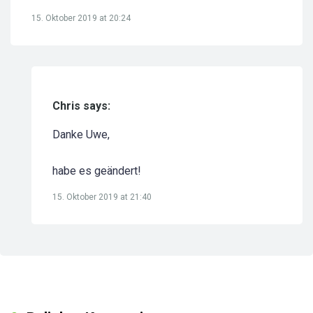
15. Oktober 2019 at 20:24
Chris says:
Danke Uwe,
habe es geändert!
15. Oktober 2019 at 21:40