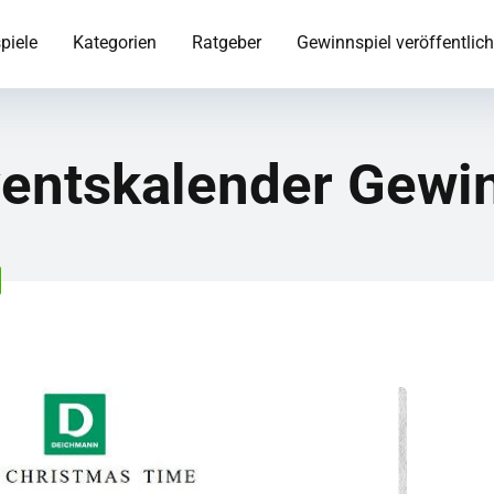
piele
Kategorien
Ratgeber
Gewinnspiel veröffentlic
entskalender Gewin