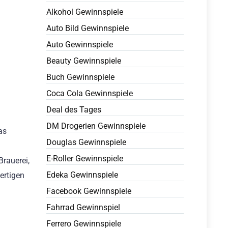
Alkohol Gewinnspiele
Auto Bild Gewinnspiele
Auto Gewinnspiele
Beauty Gewinnspiele
Buch Gewinnspiele
Coca Cola Gewinnspiele
Deal des Tages
DM Drogerien Gewinnspiele
as
Douglas Gewinnspiele
E-Roller Gewinnspiele
Brauerei,
Edeka Gewinnspiele
ertigen
Facebook Gewinnspiele
Fahrrad Gewinnspiel
Ferrero Gewinnspiele