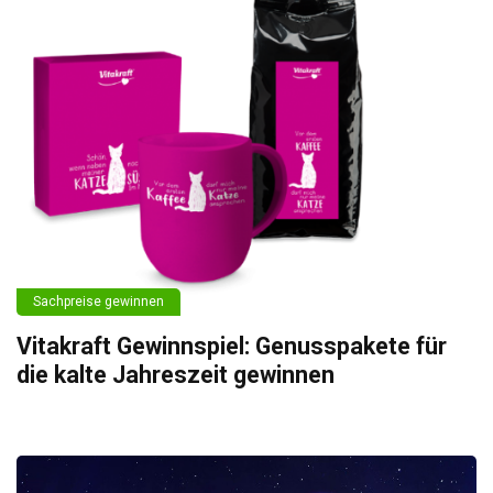
Sachpreise gewinnen
Vitakraft Gewinnspiel: Genusspakete für
die kalte Jahreszeit gewinnen