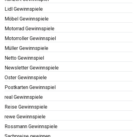
Lidl Gewinnspiele
Möbel Gewinnspiele
Motorrad Gewinnspiele
Motorroller Gewinnspiel
Müller Gewinnspiele
Netto Gewinnspiel
Newsletter Gewinnspiele
Oster Gewinnspiele
Postkarten Gewinnspiel
real Gewinnspiele
Reise Gewinnspiele
rewe Gewinnspiele
Rossmann Gewinnspiele
Sachpreise gewinnen