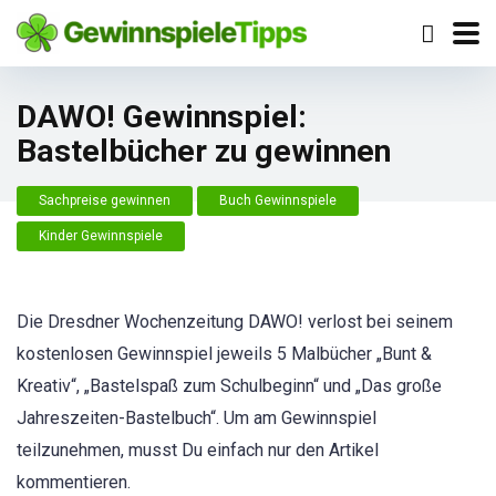
DAWO! Gewinnspiel:
Bastelbücher zu gewinnen
Sachpreise gewinnen
Buch Gewinnspiele
Kinder Gewinnspiele
Die Dresdner Wochenzeitung DAWO! verlost bei seinem
kostenlosen Gewinnspiel jeweils 5 Malbücher „Bunt &
Kreativ“, „Bastelspaß zum Schulbeginn“ und „Das große
Jahreszeiten-Bastelbuch“. Um am Gewinnspiel
teilzunehmen, musst Du einfach nur den Artikel
kommentieren.