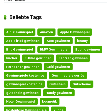
Beliebte Tags
Aldi Gewinnspiel
Amazon
Apple Gewinnspiel
Apple iPad gewinnen
Auto gewinnen
beauty
Bild Gewinnspiel
BMW Gewinnspiel
Buch gewinnen
bücher
E-Bike gewinnen
Fahrrad gewinnen
Fernseher gewinnen
Geld gewinnen
Gewinnspiele kostenlos
Gewinnspiele seriös
gewinnspiel kostenlos
Gutschein
Gutscheine
gutschein gewinnen
Handy gewinnen
Hotel Gewinnspiel
kosmetik
kostenlose Gewinnspiele
küche