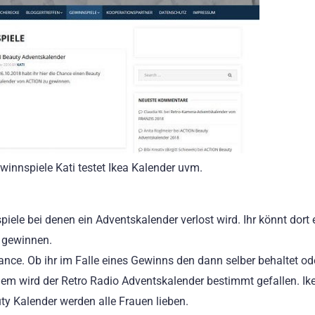
innspiele Kati testet Ikea Kalender uvm.
piele bei denen ein Adventskalender verlost wird. Ihr könnt dort 
r gewinnen.
ance. Ob ihr im Falle eines Gewinns den dann selber behaltet od
dem wird der Retro Radio Adventskalender bestimmt gefallen. Ike
ty Kalender werden alle Frauen lieben.