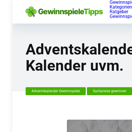
Gewinnspi
Kategorien
Ratgeber
Gewinnspie
Adventskalender
Kalender uvm.
Adventskalender Gewinnspiele
Sachpreise gewinnen