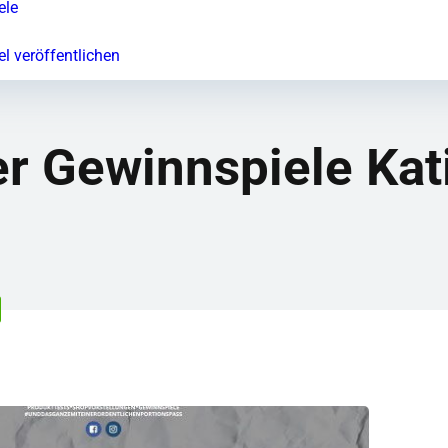
ele
l veröffentlichen
 Gewinnspiele Kati