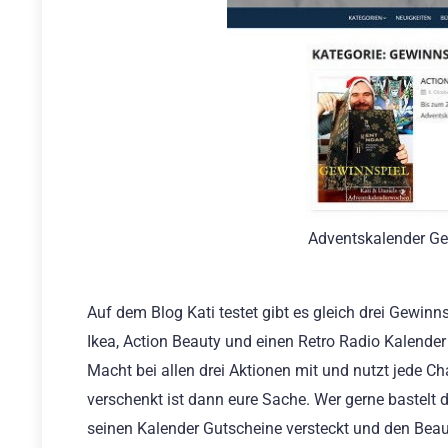
Adventskalender Gew
Auf dem Blog Kati testet gibt es gleich drei Gewinns
Ikea, Action Beauty und einen Retro Radio Kalende
Macht bei allen drei Aktionen mit und nutzt jede Ch
verschenkt ist dann eure Sache. Wer gerne bastelt 
seinen Kalender Gutscheine versteckt und den Beau