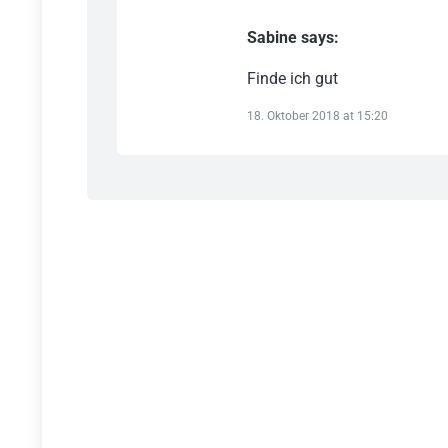
Sabine says:
Finde ich gut
18. Oktober 2018 at 15:20