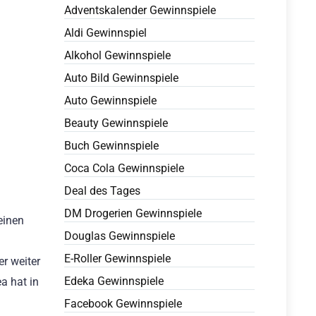
Adventskalender Gewinnspiele
Aldi Gewinnspiel
Alkohol Gewinnspiele
Auto Bild Gewinnspiele
Auto Gewinnspiele
Beauty Gewinnspiele
Buch Gewinnspiele
Coca Cola Gewinnspiele
Deal des Tages
DM Drogerien Gewinnspiele
einen
Douglas Gewinnspiele
E-Roller Gewinnspiele
er weiter
Edeka Gewinnspiele
a hat in
Facebook Gewinnspiele