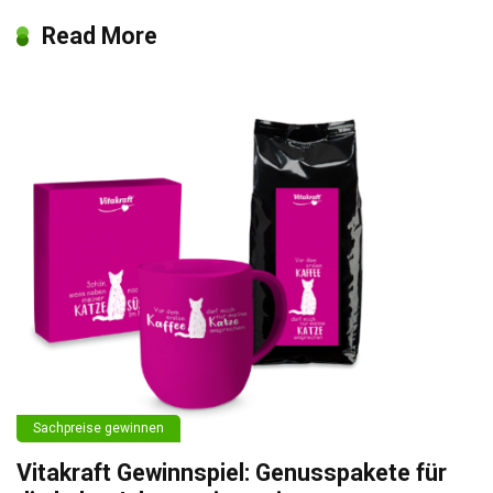
Read More
Sachpreise gewinnen
Vitakraft Gewinnspiel: Genusspakete für