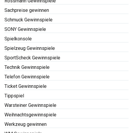
Rossmann Gewinnspiele
Sachpreise gewinnen
Schmuck Gewinnspiele
SONY Gewinnspiele
Spielkonsole
Spielzeug Gewinnspiele
SportScheck Gewinnspiele
Technik Gewinnspiele
Telefon Gewinnspiele
Ticket Gewinnspiele
Tippspiel
Warsteiner Gewinnspiele
Weihnachtsgewinnspiele
Werkzeug gewinnen