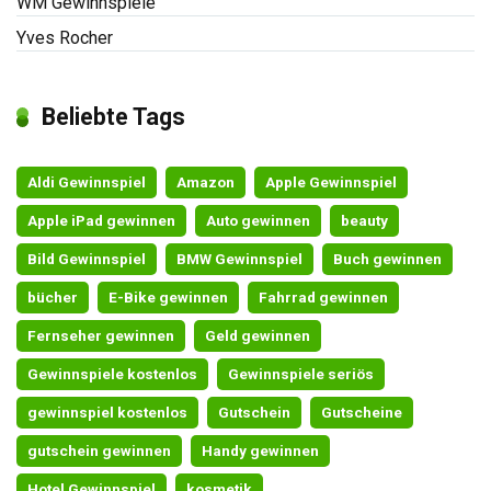
WM Gewinnspiele
Yves Rocher
Beliebte Tags
Aldi Gewinnspiel
Amazon
Apple Gewinnspiel
Apple iPad gewinnen
Auto gewinnen
beauty
Bild Gewinnspiel
BMW Gewinnspiel
Buch gewinnen
bücher
E-Bike gewinnen
Fahrrad gewinnen
Fernseher gewinnen
Geld gewinnen
Gewinnspiele kostenlos
Gewinnspiele seriös
gewinnspiel kostenlos
Gutschein
Gutscheine
gutschein gewinnen
Handy gewinnen
Hotel Gewinnspiel
kosmetik