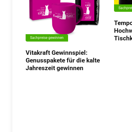
Sachpre
Tempo
Hochw
Tisch
Sachpreise gewinnen
Vitakraft Gewinnspiel:
Genusspakete für die kalte
Jahreszeit gewinnen