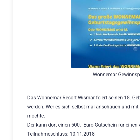
Wonnemar Gewinnspi
Das Wonnemar Resort Wismar feiert seinen 18. Geb
werden. Wer es sich selbst mal anschauen und mi
möchte.
Der kann dort einen 500.- Euro Gutschein für einen
Teilnahmeschluss: 10.11.2018