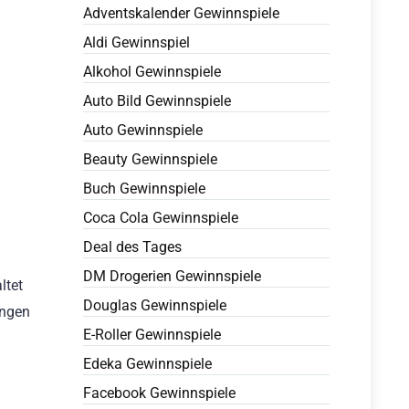
Adventskalender Gewinnspiele
Aldi Gewinnspiel
Alkohol Gewinnspiele
Auto Bild Gewinnspiele
Auto Gewinnspiele
Beauty Gewinnspiele
Buch Gewinnspiele
Coca Cola Gewinnspiele
Deal des Tages
DM Drogerien Gewinnspiele
ltet
Douglas Gewinnspiele
ingen
E-Roller Gewinnspiele
Edeka Gewinnspiele
Facebook Gewinnspiele