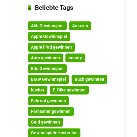
Beliebte Tags
Aldi Gewinnspiel
Amazon
Apple Gewinnspiel
Apple iPad gewinnen
Auto gewinnen
beauty
Bild Gewinnspiel
BMW Gewinnspiel
Buch gewinnen
bücher
E-Bike gewinnen
Fahrrad gewinnen
Fernseher gewinnen
Geld gewinnen
Gewinnspiele kostenlos