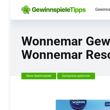
Gewinns
Wonnemar Gewi
Wonnemar Reso
Reise Gewinnspiele
Sachpreise gewinnen