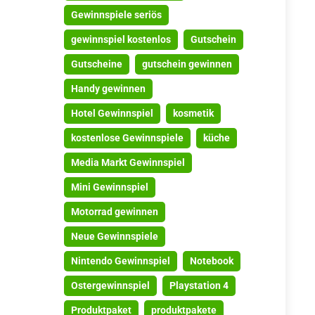
Gewinnspiele seriös
gewinnspiel kostenlos
Gutschein
Gutscheine
gutschein gewinnen
Handy gewinnen
Hotel Gewinnspiel
kosmetik
kostenlose Gewinnspiele
küche
Media Markt Gewinnspiel
Mini Gewinnspiel
Motorrad gewinnen
Neue Gewinnspiele
Nintendo Gewinnspiel
Notebook
Ostergewinnspiel
Playstation 4
Produktpaket
produktpakete