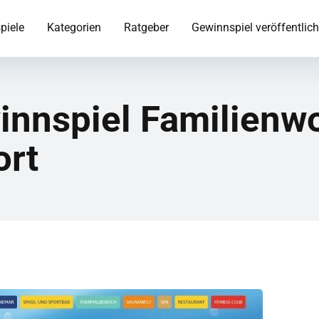
piele
Kategorien
Ratgeber
Gewinnspiel veröffentlic
nnspiel Familienw
rt