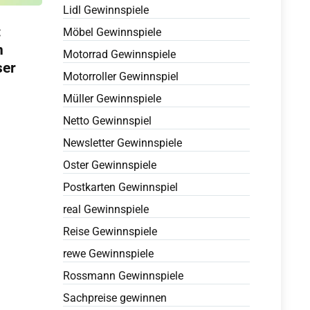
Lidl Gewinnspiele
:
Möbel Gewinnspiele
n
Motorrad Gewinnspiele
ser
Motorroller Gewinnspiel
Müller Gewinnspiele
Netto Gewinnspiel
Newsletter Gewinnspiele
Oster Gewinnspiele
Postkarten Gewinnspiel
real Gewinnspiele
Reise Gewinnspiele
rewe Gewinnspiele
Rossmann Gewinnspiele
Sachpreise gewinnen