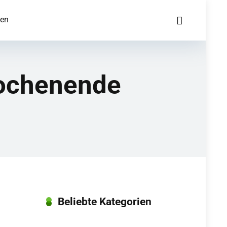
hen
ochenende
Beliebte Kategorien