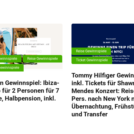
Reise Gewinnspiele
winnspiele
Reise Gewinnspiele
Ticket Gewinnspiele
Gewinnspiele
Tommy Hilfiger Gewin
n Gewinnspiel: Ibiza-
inkl. Tickets für Shaw
 für 2 Personen für 7
Mendes Konzert: Reise
, Halbpension, inkl.
Pers. nach New York 
Übernachtung, Frühst
und Transfer