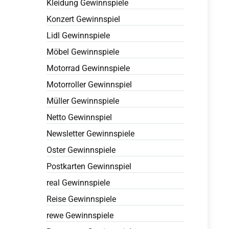
Kleidung Gewinnspiele
Konzert Gewinnspiel
Lidl Gewinnspiele
Möbel Gewinnspiele
Motorrad Gewinnspiele
Motorroller Gewinnspiel
Müller Gewinnspiele
Netto Gewinnspiel
Newsletter Gewinnspiele
Oster Gewinnspiele
Postkarten Gewinnspiel
real Gewinnspiele
Reise Gewinnspiele
rewe Gewinnspiele