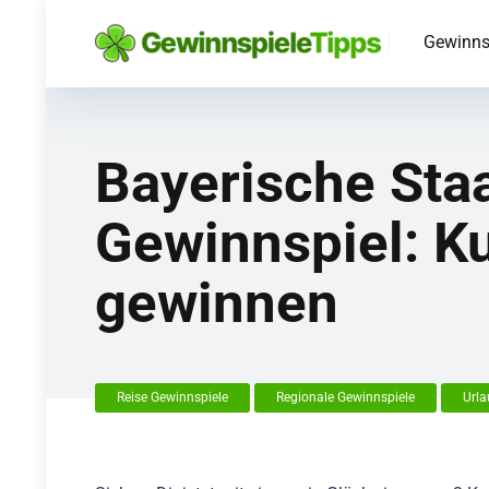
Gewinns
Bayerische Sta
Gewinnspiel: Ku
gewinnen
Reise Gewinnspiele
Regionale Gewinnspiele
Urla