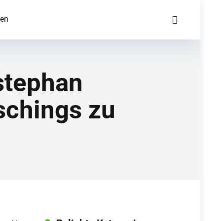
hen
stephan
schings zu