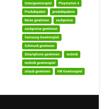
Ostergewinnspiel
Playstation 4
Produktpaket
produktpakete
Reise gewinnen
sachpreise
sachpreise gewinnen
Samsung Gewinnspiel
Schmuck gewinnen
Smartphone gewinnen
technik
technik gewinnspiel
urlaub gewinnen
VW Gewinnspiel