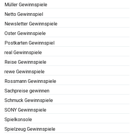
Müller Gewinnspiele
Netto Gewinnspiel
Newsletter Gewinnspiele
Oster Gewinnspiele
Postkarten Gewinnspiel
real Gewinnspiele
Reise Gewinnspiele
rewe Gewinnspiele
Rossmann Gewinnspiele
Sachpreise gewinnen
Schmuck Gewinnspiele
SONY Gewinnspiele
Spielkonsole
Spielzeug Gewinnspiele