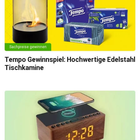
Sachpreise gewinnen
Tempo Gewinnspiel: Hochwertige Edelstahl
Tischkamine