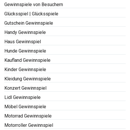
Gewinnspiele von Besuchern
Glücksspiel | Glücksspiele
Gutschein Gewinnspiele
Handy Gewinnspiele
Haus Gewinnspiel
Hunde Gewinnspiele
Kaufland Gewinnspiele
Kinder Gewinnspiele
Kleidung Gewinnspiele
Konzert Gewinnspiel
Lidl Gewinnspiele
Möbel Gewinnspiele
Motorrad Gewinnspiele
Motorroller Gewinnspiel