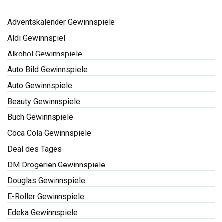
Adventskalender Gewinnspiele
Aldi Gewinnspiel
Alkohol Gewinnspiele
Auto Bild Gewinnspiele
Auto Gewinnspiele
Beauty Gewinnspiele
Buch Gewinnspiele
Coca Cola Gewinnspiele
Deal des Tages
DM Drogerien Gewinnspiele
Douglas Gewinnspiele
E-Roller Gewinnspiele
Edeka Gewinnspiele