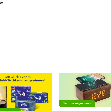
bo
Sachpreise gewinnen