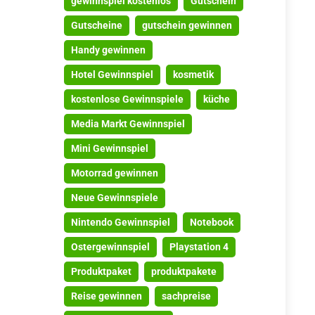
gewinnspiel kostenlos
Gutschein
Gutscheine
gutschein gewinnen
Handy gewinnen
Hotel Gewinnspiel
kosmetik
kostenlose Gewinnspiele
küche
Media Markt Gewinnspiel
Mini Gewinnspiel
Motorrad gewinnen
Neue Gewinnspiele
Nintendo Gewinnspiel
Notebook
Ostergewinnspiel
Playstation 4
Produktpaket
produktpakete
Reise gewinnen
sachpreise