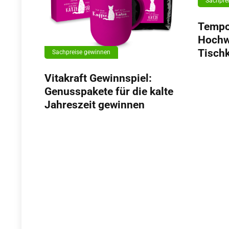
Sachpre
Tempo
Hochw
Tisch
Sachpreise gewinnen
Vitakraft Gewinnspiel:
Genusspakete für die kalte
Jahreszeit gewinnen