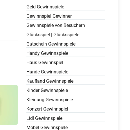
Geld Gewinnspiele
Gewinnspiel Gewinner
Gewinnspiele von Besuchern
Glücksspiel | Glücksspiele
Gutschein Gewinnspiele
Handy Gewinnspiele
Haus Gewinnspiel
Hunde Gewinnspiele
Kaufland Gewinnspiele
Kinder Gewinnspiele
Kleidung Gewinnspiele
Konzert Gewinnspiel
Lidl Gewinnspiele
Möbel Gewinnspiele