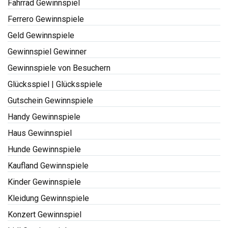
Fahrrad Gewinnspiel
Ferrero Gewinnspiele
Geld Gewinnspiele
Gewinnspiel Gewinner
Gewinnspiele von Besuchern
Glücksspiel | Glücksspiele
Gutschein Gewinnspiele
Handy Gewinnspiele
Haus Gewinnspiel
Hunde Gewinnspiele
Kaufland Gewinnspiele
Kinder Gewinnspiele
Kleidung Gewinnspiele
Konzert Gewinnspiel