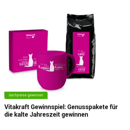
Sachpreise gewinnen
Vitakraft Gewinnspiel: Genusspakete für
die kalte Jahreszeit gewinnen