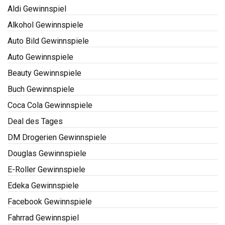
Aldi Gewinnspiel
Alkohol Gewinnspiele
Auto Bild Gewinnspiele
Auto Gewinnspiele
Beauty Gewinnspiele
Buch Gewinnspiele
Coca Cola Gewinnspiele
Deal des Tages
DM Drogerien Gewinnspiele
Douglas Gewinnspiele
E-Roller Gewinnspiele
Edeka Gewinnspiele
Facebook Gewinnspiele
Fahrrad Gewinnspiel