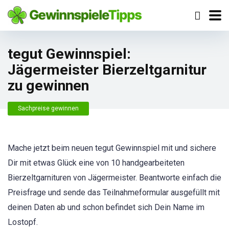
tegut Gewinnspiel:
Jägermeister Bierzeltgarnitur
zu gewinnen
Sachpreise gewinnen
Mache jetzt beim neuen tegut Gewinnspiel mit und sichere
Dir mit etwas Glück eine von 10 handgearbeiteten
Bierzeltgarnituren von Jägermeister. Beantworte einfach die
Preisfrage und sende das Teilnahmeformular ausgefüllt mit
deinen Daten ab und schon befindet sich Dein Name im
Lostopf.