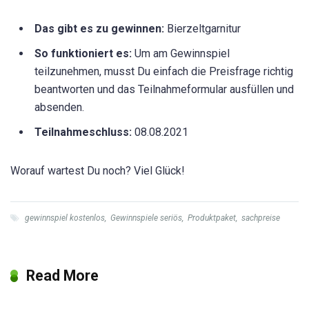
Das gibt es zu gewinnen:
Bierzeltgarnitur
So funktioniert es:
Um am Gewinnspiel
teilzunehmen, musst Du einfach die Preisfrage richtig
beantworten und das Teilnahmeformular ausfüllen und
absenden.
Teilnahmeschluss:
08.08.2021
Worauf wartest Du noch? Viel Glück!
gewinnspiel kostenlos
,
Gewinnspiele seriös
,
Produktpaket
,
sachpreise
Read More