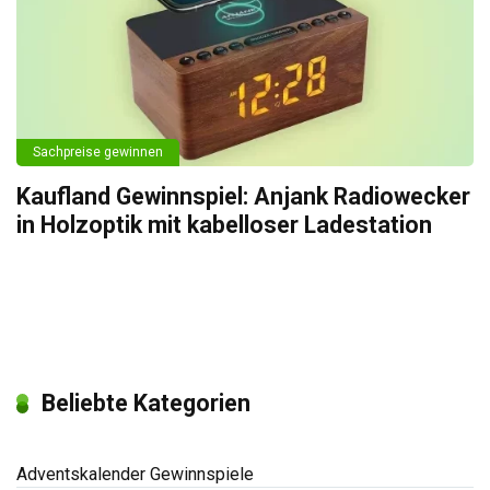
Sachpreise gewinnen
Kaufland Gewinnspiel: Anjank Radiowecker
in Holzoptik mit kabelloser Ladestation
Beliebte Kategorien
Adventskalender Gewinnspiele