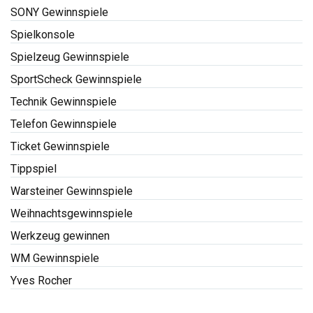
SONY Gewinnspiele
Spielkonsole
Spielzeug Gewinnspiele
SportScheck Gewinnspiele
Technik Gewinnspiele
Telefon Gewinnspiele
Ticket Gewinnspiele
Tippspiel
Warsteiner Gewinnspiele
Weihnachtsgewinnspiele
Werkzeug gewinnen
WM Gewinnspiele
Yves Rocher