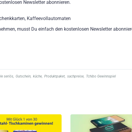
ostenlosen Newsletter abonnieren.
chenkkarten, Kaffeevollautomaten
ehmen, musst Du einfach den kostenlosen Newsletter abonnier
le seriös
,
Gutschein
,
küche
,
Produktpaket
,
sachpreise
,
Tchibo Gewinnspiel