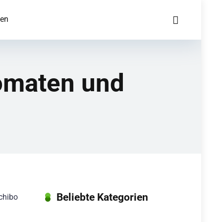
hen
tomaten und
Beliebte Kategorien
Tchibo