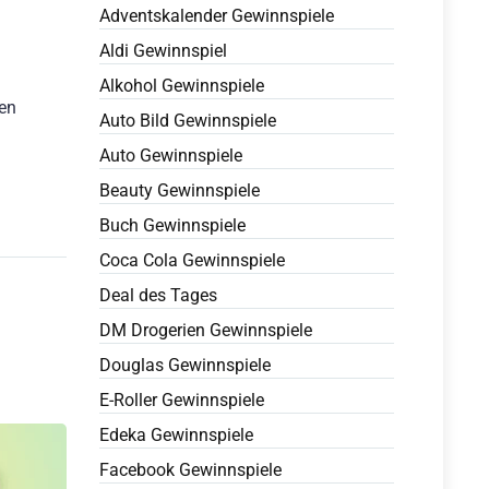
Adventskalender Gewinnspiele
Aldi Gewinnspiel
Alkohol Gewinnspiele
en
Auto Bild Gewinnspiele
Auto Gewinnspiele
Beauty Gewinnspiele
Buch Gewinnspiele
Coca Cola Gewinnspiele
Deal des Tages
DM Drogerien Gewinnspiele
Douglas Gewinnspiele
E-Roller Gewinnspiele
Edeka Gewinnspiele
Facebook Gewinnspiele