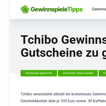
Gewinns
Tchibo Gewinns
Gutscheine zu 
Sachpreise gewinnen
Gutschein Gewinnspiele
K
Tchibo veranstaltet aktuell ein kostenloses Gewinn
Geschenkkarten über je 100 Euro sowie 30 Kaffeev