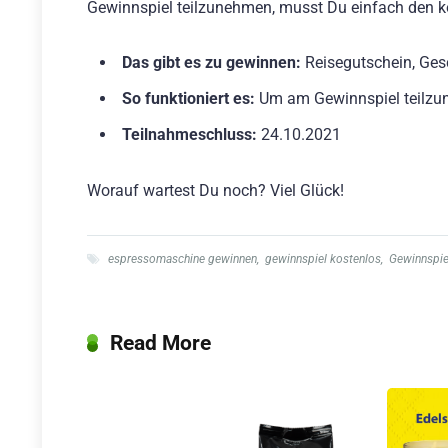
Gewinnspiel teilzunehmen, musst Du einfach den k
Das gibt es zu gewinnen:
Reisegutschein, Ges
So funktioniert es:
Um am Gewinnspiel teilzun
Teilnahmeschluss:
24.10.2021
Worauf wartest Du noch? Viel Glück!
espressomaschine gewinnen
,
gewinnspiel kostenlos
,
Gewinnspie
Read More