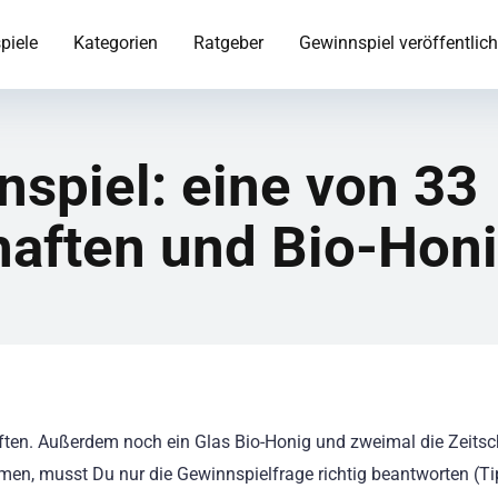
piele
Kategorien
Ratgeber
Gewinnspiel veröffentlic
spiel: eine von 33
aften und Bio-Hon
ten. Außerdem noch ein Glas Bio-Honig und zweimal die Zeitsch
n, musst Du nur die Gewinnspielfrage richtig beantworten (Ti