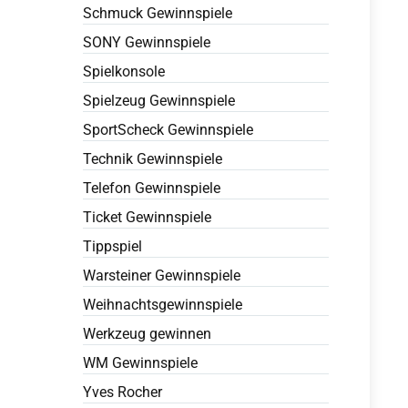
Schmuck Gewinnspiele
SONY Gewinnspiele
Spielkonsole
Spielzeug Gewinnspiele
SportScheck Gewinnspiele
Technik Gewinnspiele
Telefon Gewinnspiele
Ticket Gewinnspiele
Tippspiel
Warsteiner Gewinnspiele
Weihnachtsgewinnspiele
Werkzeug gewinnen
WM Gewinnspiele
Yves Rocher