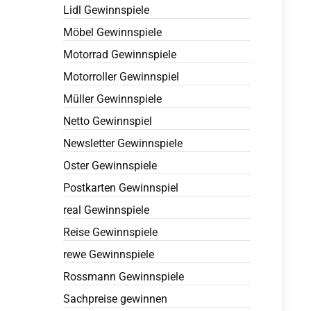
Lidl Gewinnspiele
Möbel Gewinnspiele
Motorrad Gewinnspiele
Motorroller Gewinnspiel
Müller Gewinnspiele
Netto Gewinnspiel
Newsletter Gewinnspiele
Oster Gewinnspiele
Postkarten Gewinnspiel
real Gewinnspiele
Reise Gewinnspiele
rewe Gewinnspiele
Rossmann Gewinnspiele
Sachpreise gewinnen