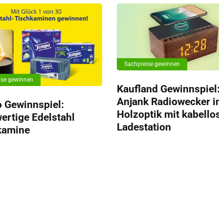
Sachpreise gewinnen
ise gewinnen
Kaufland Gewinnspiel
Anjank Radiowecker i
 Gewinnspiel:
Holzoptik mit kabello
ertige Edelstahl
Ladestation
kamine