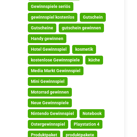
Gewinnspiele seriös
gewinnspiel kostenlos
Gutschein
Gutscheine
gutschein gewinnen
Handy gewinnen
Hotel Gewinnspiel
kosmetik
kostenlose Gewinnspiele
küche
Media Markt Gewinnspiel
Mini Gewinnspiel
Motorrad gewinnen
Neue Gewinnspiele
Nintendo Gewinnspiel
Notebook
Ostergewinnspiel
Playstation 4
Produktpaket
produktpakete