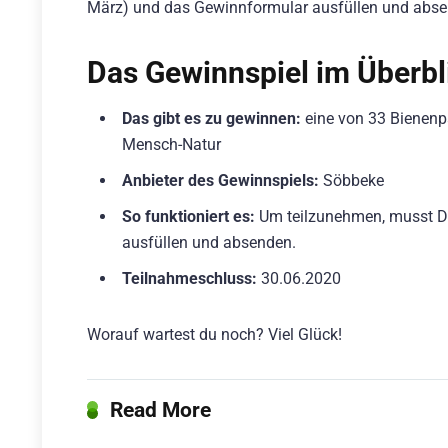
März) und das Gewinnformular ausfüllen und abse
Das Gewinnspiel im Überbl
Das gibt es zu gewinnen:
eine von 33 Bienenpa
Mensch-Natur
Anbieter des Gewinnspiels:
Söbbeke
So funktioniert es:
Um teilzunehmen, musst Du
ausfüllen und absenden.
Teilnahmeschluss:
30.06.2020
Worauf wartest du noch? Viel Glück!
Read More