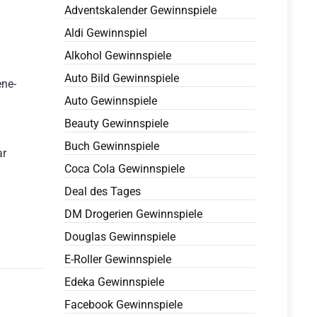
Adventskalender Gewinnspiele
Aldi Gewinnspiel
Alkohol Gewinnspiele
Auto Bild Gewinnspiele
ene-
Auto Gewinnspiele
Beauty Gewinnspiele
Buch Gewinnspiele
ar
Coca Cola Gewinnspiele
Deal des Tages
DM Drogerien Gewinnspiele
Douglas Gewinnspiele
E-Roller Gewinnspiele
Edeka Gewinnspiele
Facebook Gewinnspiele