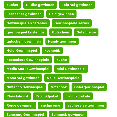
bücher
E-Bike gewinnen
Fahrrad gewinnen
Fernseher gewinnen
Geld gewinnen
Gewinnspiele kostenlos
Gewinnspiele seriös
gewinnspiel kostenlos
Gutschein
Gutscheine
gutschein gewinnen
Handy gewinnen
Hotel Gewinnspiel
kosmetik
kostenlose Gewinnspiele
küche
Media Markt Gewinnspiel
Mini Gewinnspiel
Motorrad gewinnen
Neue Gewinnspiele
Nintendo Gewinnspiel
Notebook
Ostergewinnspiel
Playstation 4
Produktpaket
produktpakete
Reise gewinnen
sachpreise
sachpreise gewinnen
Samsung Gewinnspiel
Schmuck gewinnen