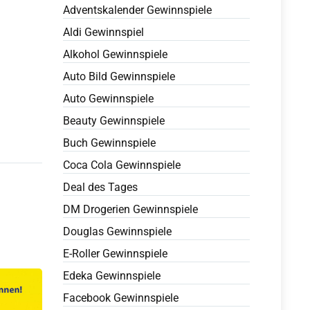
Adventskalender Gewinnspiele
Aldi Gewinnspiel
Alkohol Gewinnspiele
Auto Bild Gewinnspiele
Auto Gewinnspiele
Beauty Gewinnspiele
Buch Gewinnspiele
Coca Cola Gewinnspiele
Deal des Tages
DM Drogerien Gewinnspiele
Douglas Gewinnspiele
E-Roller Gewinnspiele
Edeka Gewinnspiele
Facebook Gewinnspiele