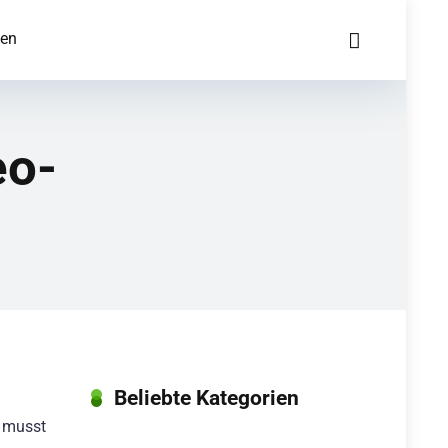
hen
eo-
Beliebte Kategorien
, musst