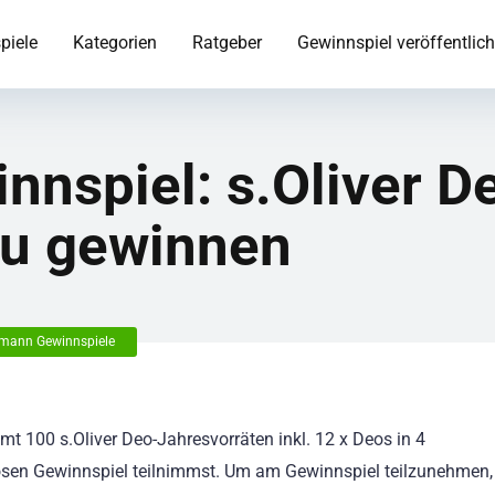
piele
Kategorien
Ratgeber
Gewinnspiel veröffentlic
nspiel: s.Oliver D
zu gewinnen
mann Gewinnspiele
mt 100 s.Oliver Deo-Jahresvorräten inkl. 12 x Deos in 4
osen Gewinnspiel teilnimmst. Um am Gewinnspiel teilzunehmen