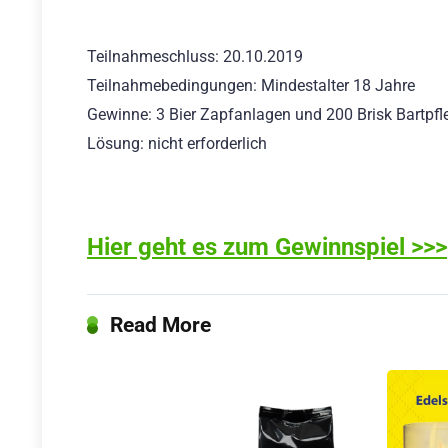
Teilnahmeschluss: 20.10.2019
Teilnahmebedingungen: Mindestalter 18 Jahre
Gewinne: 3 Bier Zapfanlagen und 200 Brisk Bartpfl
Lösung: nicht erforderlich
Hier geht es zum Gewinnspiel >>>
Read More