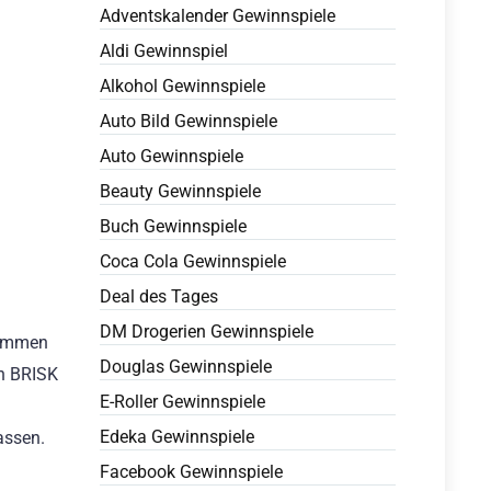
Adventskalender Gewinnspiele
Aldi Gewinnspiel
Alkohol Gewinnspiele
Auto Bild Gewinnspiele
Auto Gewinnspiele
Beauty Gewinnspiele
Buch Gewinnspiele
Coca Cola Gewinnspiele
Deal des Tages
DM Drogerien Gewinnspiele
usammen
Douglas Gewinnspiele
in BRISK
E-Roller Gewinnspiele
Edeka Gewinnspiele
assen.
Facebook Gewinnspiele