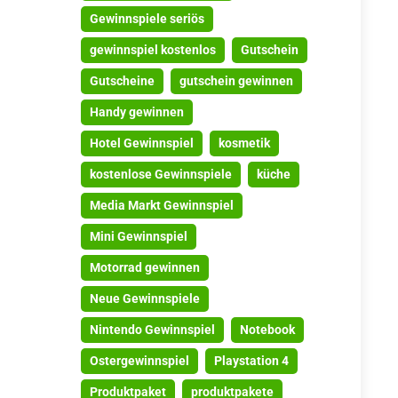
Gewinnspiele seriös
gewinnspiel kostenlos
Gutschein
Gutscheine
gutschein gewinnen
Handy gewinnen
Hotel Gewinnspiel
kosmetik
kostenlose Gewinnspiele
küche
Media Markt Gewinnspiel
Mini Gewinnspiel
Motorrad gewinnen
Neue Gewinnspiele
Nintendo Gewinnspiel
Notebook
Ostergewinnspiel
Playstation 4
Produktpaket
produktpakete