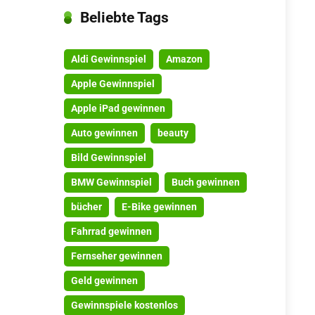
Beliebte Tags
Aldi Gewinnspiel
Amazon
Apple Gewinnspiel
Apple iPad gewinnen
Auto gewinnen
beauty
Bild Gewinnspiel
BMW Gewinnspiel
Buch gewinnen
bücher
E-Bike gewinnen
Fahrrad gewinnen
Fernseher gewinnen
Geld gewinnen
Gewinnspiele kostenlos