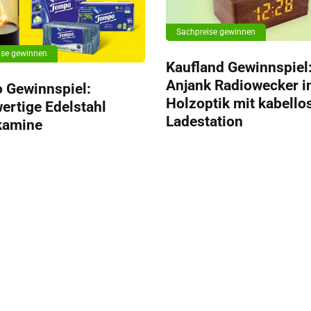
Sachpreise gewinnen
ise gewinnen
Kaufland Gewinnspiel
Anjank Radiowecker i
 Gewinnspiel:
Holzoptik mit kabello
ertige Edelstahl
Ladestation
kamine