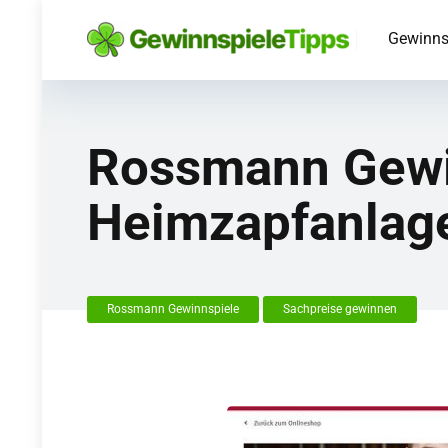
Gewinns
Rossmann Gewin
Heimzapfanlag
Rossmann Gewinnspiele
Sachpreise gewinnen