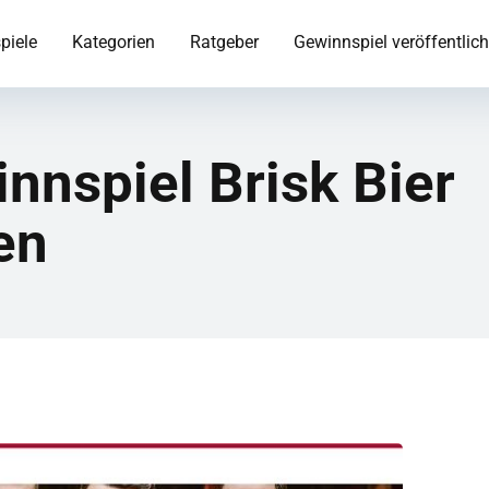
piele
Kategorien
Ratgeber
Gewinnspiel veröffentlic
nspiel Brisk Bier
en