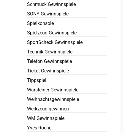
Schmuck Gewinnspiele
SONY Gewinnspiele
Spielkonsole
Spielzeug Gewinnspiele
SportScheck Gewinnspiele
Technik Gewinnspiele
Telefon Gewinnspiele
Ticket Gewinnspiele
Tippspiel
Warsteiner Gewinnspiele
Weihnachtsgewinnspiele
Werkzeug gewinnen
WM Gewinnspiele
Yves Rocher