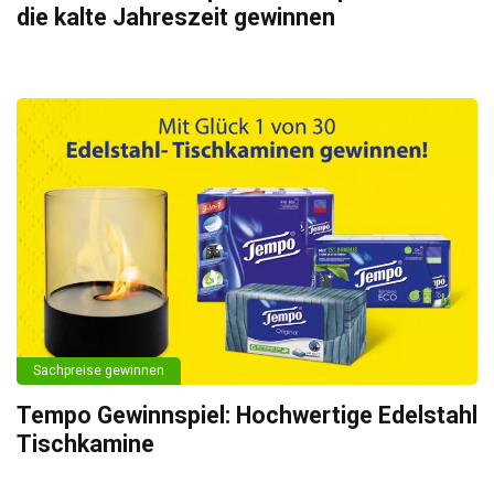
die kalte Jahreszeit gewinnen
Sachpreise gewinnen
Tempo Gewinnspiel: Hochwertige Edelstahl
Tischkamine