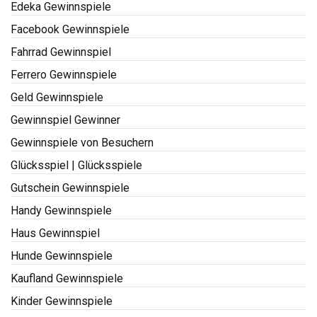
Edeka Gewinnspiele
Facebook Gewinnspiele
Fahrrad Gewinnspiel
Ferrero Gewinnspiele
Geld Gewinnspiele
Gewinnspiel Gewinner
Gewinnspiele von Besuchern
Glücksspiel | Glücksspiele
Gutschein Gewinnspiele
Handy Gewinnspiele
Haus Gewinnspiel
Hunde Gewinnspiele
Kaufland Gewinnspiele
Kinder Gewinnspiele