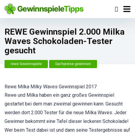
REWE Gewinnspiel 2.000 Milka
Waves Schokoladen-Tester
gesucht
rewe Gewinnspiele
Sachpreise gewinnen
Rewe Milka Milky Waves Gewinnspiel 2017
Rewe und Milka haben ein ganz großes Gewinnspiel
gestartet bei dem man zweimal gewinnen kann. Gesucht
werden dort 2.000 Tester für die neue Milka Waves. Jeder
Gewinner bekommt eine Tafel dieser leckeren Schokolade!
Wer beim Test dabei ist und dann seine Testergebnisse auf