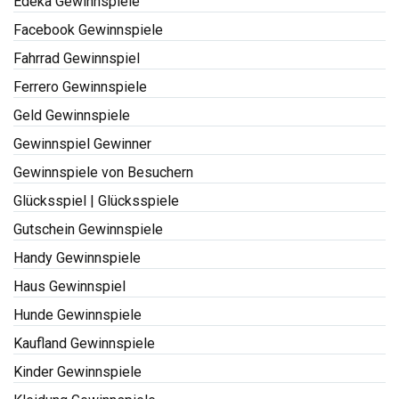
Edeka Gewinnspiele
Facebook Gewinnspiele
Fahrrad Gewinnspiel
Ferrero Gewinnspiele
Geld Gewinnspiele
Gewinnspiel Gewinner
Gewinnspiele von Besuchern
Glücksspiel | Glücksspiele
Gutschein Gewinnspiele
Handy Gewinnspiele
Haus Gewinnspiel
Hunde Gewinnspiele
Kaufland Gewinnspiele
Kinder Gewinnspiele