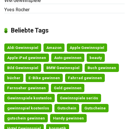
WM Gewinnspiele
Yves Rocher
Beliebte Tags
Aldi Gewinnspiel
Amazon
Apple Gewinnspiel
Apple iPad gewinnen
Auto gewinnen
beauty
Bild Gewinnspiel
BMW Gewinnspiel
Buch gewinnen
bücher
E-Bike gewinnen
Fahrrad gewinnen
Fernseher gewinnen
Geld gewinnen
Gewinnspiele kostenlos
Gewinnspiele seriös
gewinnspiel kostenlos
Gutschein
Gutscheine
gutschein gewinnen
Handy gewinnen
Hotel Gewinnspiel
kosmetik