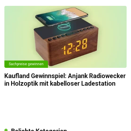
Sachpreise gewinnen
Kaufland Gewinnspiel: Anjank Radiowecker
in Holzoptik mit kabelloser Ladestation