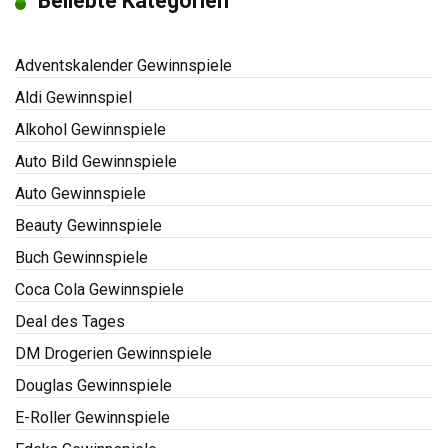
Beliebte Kategorien
Adventskalender Gewinnspiele
Aldi Gewinnspiel
Alkohol Gewinnspiele
Auto Bild Gewinnspiele
Auto Gewinnspiele
Beauty Gewinnspiele
Buch Gewinnspiele
Coca Cola Gewinnspiele
Deal des Tages
DM Drogerien Gewinnspiele
Douglas Gewinnspiele
E-Roller Gewinnspiele