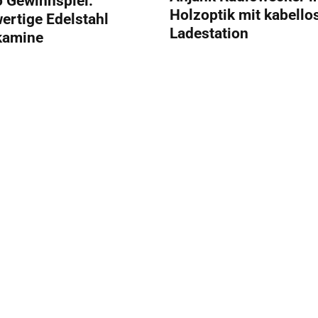
 Gewinnspiel:
Holzoptik mit kabello
ertige Edelstahl
Ladestation
kamine