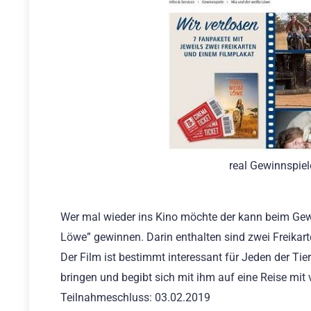
real Gewinnspie
Wer mal wieder ins Kino möchte der kann beim Gew
Löwe” gewinnen. Darin enthalten sind zwei Freikart
Der Film ist bestimmt interessant für Jeden der Ti
bringen und begibt sich mit ihm auf eine Reise mit 
Teilnahmeschluss: 03.02.2019