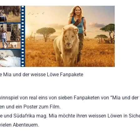
le Mia und der weisse Löwe Fanpakete
innspiel von real eins von sieben Fanpaketen von “Mia und der
en und ein Poster zum Film.
ere und Südafrika mag. Mia möchte ihren weissen Löwen in Siche
vielen Abenteuern.