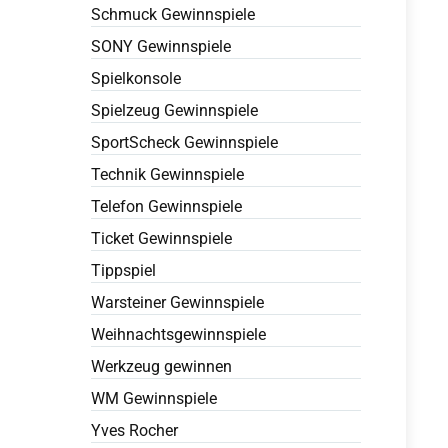
Schmuck Gewinnspiele
SONY Gewinnspiele
Spielkonsole
Spielzeug Gewinnspiele
SportScheck Gewinnspiele
Technik Gewinnspiele
Telefon Gewinnspiele
Ticket Gewinnspiele
Tippspiel
Warsteiner Gewinnspiele
Weihnachtsgewinnspiele
Werkzeug gewinnen
WM Gewinnspiele
Yves Rocher