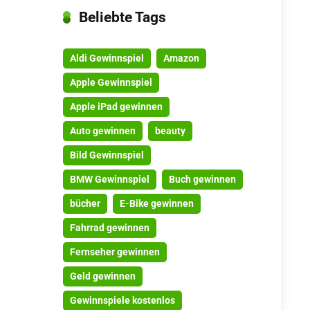
Beliebte Tags
Aldi Gewinnspiel
Amazon
Apple Gewinnspiel
Apple iPad gewinnen
Auto gewinnen
beauty
Bild Gewinnspiel
BMW Gewinnspiel
Buch gewinnen
bücher
E-Bike gewinnen
Fahrrad gewinnen
Fernseher gewinnen
Geld gewinnen
Gewinnspiele kostenlos