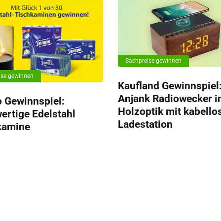
Sachpreise gewinnen
ise gewinnen
Kaufland Gewinnspiel
Anjank Radiowecker i
 Gewinnspiel:
Holzoptik mit kabello
ertige Edelstahl
Ladestation
kamine