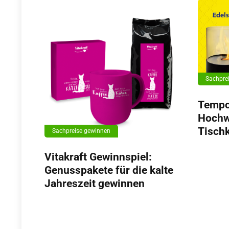
Sachpre
Tempo
Hochw
Tisch
Sachpreise gewinnen
Vitakraft Gewinnspiel:
Genusspakete für die kalte
Jahreszeit gewinnen