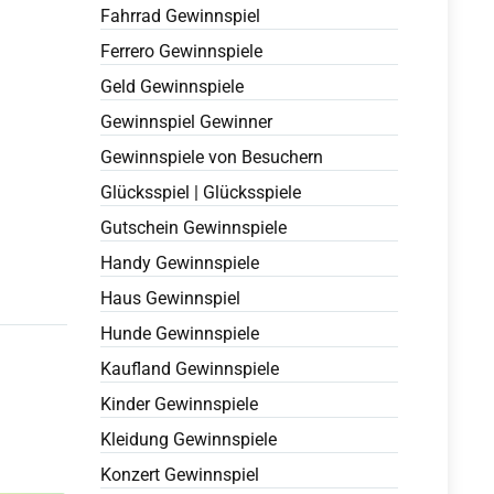
Fahrrad Gewinnspiel
Ferrero Gewinnspiele
Geld Gewinnspiele
Gewinnspiel Gewinner
Gewinnspiele von Besuchern
Glücksspiel | Glücksspiele
Gutschein Gewinnspiele
Handy Gewinnspiele
Haus Gewinnspiel
Hunde Gewinnspiele
Kaufland Gewinnspiele
Kinder Gewinnspiele
Kleidung Gewinnspiele
Konzert Gewinnspiel