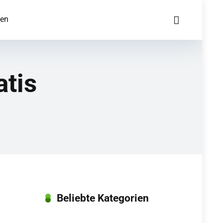
hen
atis
Beliebte Kategorien