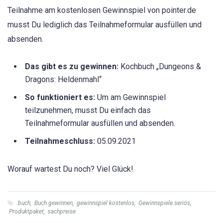
Teilnahme am kostenlosen Gewinnspiel von pointer.de
musst Du lediglich das Teilnahmeformular ausfüllen und
absenden.
Das gibt es zu gewinnen:
Kochbuch „Dungeons &
Dragons: Heldenmahl“
So funktioniert es:
Um am Gewinnspiel
teilzunehmen, musst Du einfach das
Teilnahmeformular ausfüllen und absenden.
Teilnahmeschluss:
05.09.2021
Worauf wartest Du noch? Viel Glück!
buch
,
Buch gewinnen
,
gewinnspiel kostenlos
,
Gewinnspiele seriös
,
Produktpaket
,
sachpreise