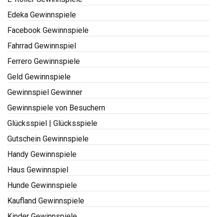
Edeka Gewinnspiele
Facebook Gewinnspiele
Fahrrad Gewinnspiel
Ferrero Gewinnspiele
Geld Gewinnspiele
Gewinnspiel Gewinner
Gewinnspiele von Besuchern
Glücksspiel | Glücksspiele
Gutschein Gewinnspiele
Handy Gewinnspiele
Haus Gewinnspiel
Hunde Gewinnspiele
Kaufland Gewinnspiele
Kinder Gewinnspiele