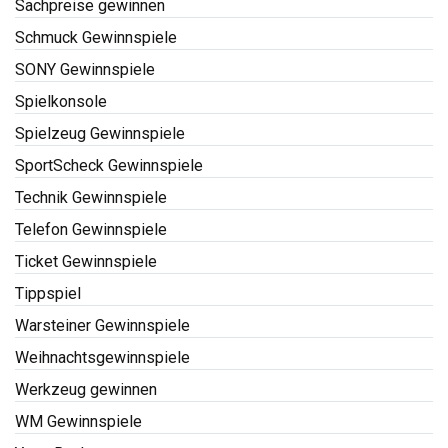
Sachpreise gewinnen
Schmuck Gewinnspiele
SONY Gewinnspiele
Spielkonsole
Spielzeug Gewinnspiele
SportScheck Gewinnspiele
Technik Gewinnspiele
Telefon Gewinnspiele
Ticket Gewinnspiele
Tippspiel
Warsteiner Gewinnspiele
Weihnachtsgewinnspiele
Werkzeug gewinnen
WM Gewinnspiele