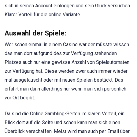
sich in seinen Account einloggen und sein Glück versuchen.
Klarer Vorteil für die online Variante.
Auswahl der Spiele:
Wer schon einmal in einem Casino war der müsste wissen
das man dort aufgrund des zur Verfügung stehenden
Platzes auch nur eine gewisse Anzahl von Spielautomaten
zur Verfügung hat. Diese werden zwar auch immer wieder
mal ausgetauscht oder mit neuen Spielen bestückt. Das
erfährt man dann allerdings nur wenn man sich persönlich
vor Ort begibt.
Da sind die Online Gambling-Seiten im klaren Vorteil, ein
Blick dort auf die Seite und schon kann man sich einen
Überblick verschaffen. Meist wird man auch per Email über