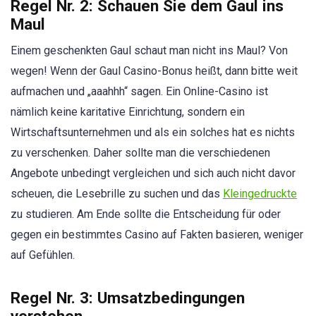
Regel Nr. 2: Schauen Sie dem Gaul ins
Maul
Einem geschenkten Gaul schaut man nicht ins Maul? Von
wegen! Wenn der Gaul Casino-Bonus heißt, dann bitte weit
aufmachen und „aaahhh“ sagen. Ein Online-Casino ist
nämlich keine karitative Einrichtung, sondern ein
Wirtschaftsunternehmen und als ein solches hat es nichts
zu verschenken. Daher sollte man die verschiedenen
Angebote unbedingt vergleichen und sich auch nicht davor
scheuen, die Lesebrille zu suchen und das
Kleingedruckte
zu studieren. Am Ende sollte die Entscheidung für oder
gegen ein bestimmtes Casino auf Fakten basieren, weniger
auf Gefühlen.
Regel Nr. 3: Umsatzbedingungen
verstehen