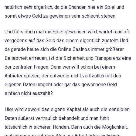
natürlich sehr ärgerlich, da die Chancen hier ein Spiel und
somit etwas Geld zu gewinnen sehr schlecht stehen.
Und falls doch mal ein Spiel gewonnen wird, wartet man oft
vergebens auf das Geld das einem eigentlich zusteht. Und
da gerade heute sich die Online Casinos immer größerer
Beliebtheit erfreuen, ist die Sicherheit und Transparenz eine
der zentralen Fragen. Denn wer will schon bei einem
Anbieter spielen, der entweder nicht vertraulich mit den
eigenen Daten umgeht oder gar das gewonnene Geld
einfach nicht auszahlt?
Hier wird sowohl das eigene Kapital als auch die sensiblen
Daten äußerst vertraulich behandelt und man fühlt
tatsächlich in sicheren Händen. Denn auch die Möglichkeit,
mal unterwegs auf dem Weg zur Arbeit oder ähnlichem