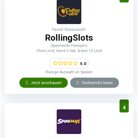
Favorit Slotauswahl:
RollingSlots
Spannende Freespins
Ohne Limit, keine 5 Sek. & kein 1€ Limit
5.0
Riesige Auswahl an Spielen
Jetzt anschauen!
Testbericht lesen
4