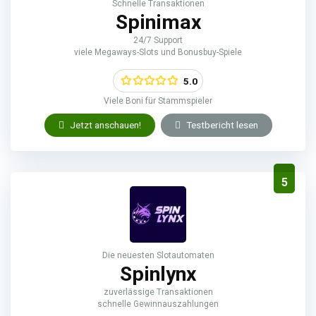
Schnelle Transaktionen
Spinimax
24/7 Support
viele Megaways-Slots und Bonusbuy-Spiele
5.0
Viele Boni für Stammspieler
Jetzt anschauen!
Testbericht lesen
5
Die neuesten Slotautomaten
Spinlynx
zuverlässige Transaktionen
schnelle Gewinnauszahlungen