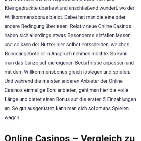
Kleingedruckte überliest und anschließend wundert, wo der
Willkommensbonus bleibt. Dabei hat man die eine oder
andere Bedingung überlesen. Relativ neue Online Casinos
haben sich allerdings etwas Besonderes einfallen lassen
und so kann der Nutzer hier selbst entscheiden, welches
Bonusangebote er in Anspruch nehmen möchte. So kann
man das Ganze auf die eigenen Bedürfnisse anpassen und
mit dem Willkommensbonus gleich loslegen und spielen.
Und während die meisten anderen Anbieter der Online
Casinos einmalige Boni anbieten, geht man hier die volle
Länge und bietet einen Bonus auf die ersten 5 Einzahlungen
an. So gut ausgerüstet, kann man sich sofort ans Spielen
wagen.
Online Casinos – Vergleich zu