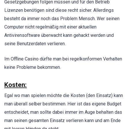
Gesetzgebungen folgen müssen und für den Betrieb
Lizenzen benötigen sind diese recht sicher. Allerdings
besteht da immer noch das Problem Mensch. Wer seinen
Computer nicht regelmäßig mit einer aktuellen
Antivirensoftware überwacht kann gehackt werden und
seine Benutzerdaten verlieren.
Im Offline Casino dürfte man bei regelkonformen Verhalten
keine Probleme bekommen.
Kosten:
Egal wo man spielen möchte die Kosten (den Einsatz) kann
man überall selber bestimmen. Hier ist das eigene Budget
entscheidet, man sollte dabei immer im Auge behalten das
man seinen gesamten Einsatz verlieren kann und am Ende
mit leeren Händen da steht.