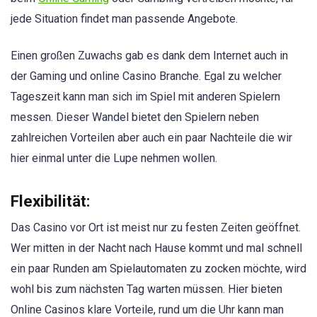
jede Situation findet man passende Angebote.
Einen großen Zuwachs gab es dank dem Internet auch in
der Gaming und online Casino Branche. Egal zu welcher
Tageszeit kann man sich im Spiel mit anderen Spielern
messen. Dieser Wandel bietet den Spielern neben
zahlreichen Vorteilen aber auch ein paar Nachteile die wir
hier einmal unter die Lupe nehmen wollen.
Flexibilität:
Das Casino vor Ort ist meist nur zu festen Zeiten geöffnet.
Wer mitten in der Nacht nach Hause kommt und mal schnell
ein paar Runden am Spielautomaten zu zocken möchte, wird
wohl bis zum nächsten Tag warten müssen. Hier bieten
Online Casinos klare Vorteile, rund um die Uhr kann man