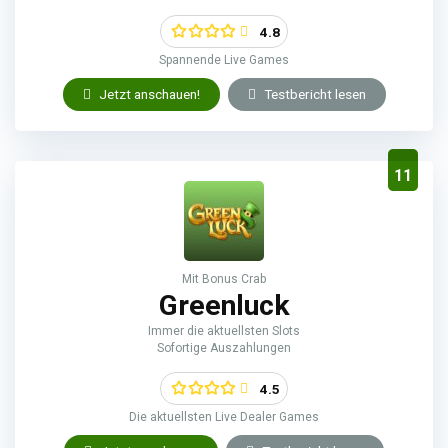
4.8
Spannende Live Games
Jetzt anschauen!
Testbericht lesen
11
Mit Bonus Crab
Greenluck
Immer die aktuellsten Slots
Sofortige Auszahlungen
4.5
Die aktuellsten Live Dealer Games