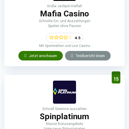
Große Jackpot-Vielfalt
Mafia Casino
Schnelle Ein- und Auszahlungen
Spielen ohne Pausen
4.5
Mit Sportwetten und Live Casino
Jetzt anschauen
Testbericht lesen
15
Schnell Gewinne auszahlen
Spinplatinum
Klasse Bonusangebote
Viele neue Slotautomaten