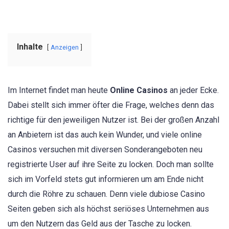
Inhalte
Anzeigen
Im Internet findet man heute
Online Casinos
an jeder Ecke.
Dabei stellt sich immer öfter die Frage, welches denn das
richtige für den jeweiligen Nutzer ist. Bei der großen Anzahl
an Anbietern ist das auch kein Wunder, und viele online
Casinos versuchen mit diversen Sonderangeboten neu
registrierte User auf ihre Seite zu locken. Doch man sollte
sich im Vorfeld stets gut informieren um am Ende nicht
durch die Röhre zu schauen. Denn viele dubiose Casino
Seiten geben sich als höchst seriöses Unternehmen aus
um den Nutzern das Geld aus der Tasche zu locken.