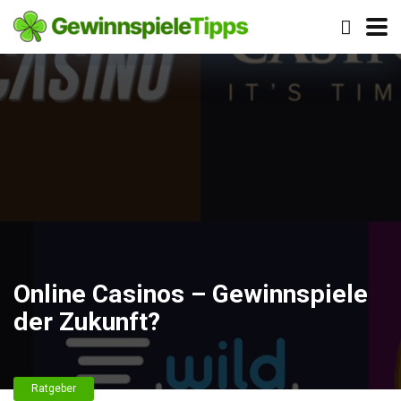
Online Casinos – Gewinnspiele
der Zukunft?
Ratgeber