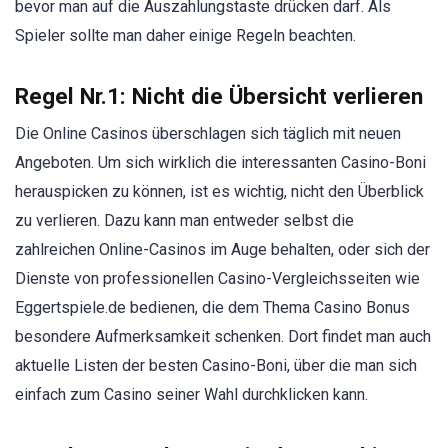
bevor man auf die Auszahlungstaste drücken darf. Als
Spieler sollte man daher einige Regeln beachten.
Regel Nr.1: Nicht die Übersicht verlieren
Die Online Casinos überschlagen sich täglich mit neuen
Angeboten. Um sich wirklich die interessanten Casino-Boni
herauspicken zu können, ist es wichtig, nicht den Überblick
zu verlieren. Dazu kann man entweder selbst die
zahlreichen Online-Casinos im Auge behalten, oder sich der
Dienste von professionellen Casino-Vergleichsseiten wie
Eggertspiele.de bedienen, die dem Thema Casino Bonus
besondere Aufmerksamkeit schenken. Dort findet man auch
aktuelle Listen der besten Casino-Boni, über die man sich
einfach zum Casino seiner Wahl durchklicken kann.