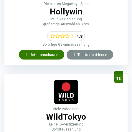
Die besten Megaways-Slots
Hollywin
intuitive Bedienung
großartige Auswahl an Slots
4.8
Sofortige Gewinnauszahlung
Jetzt anschauen
Testbericht lesen
10
Viele Videoslots
WildTokyo
keine ID-Verifizierung
Sofortauszahlung