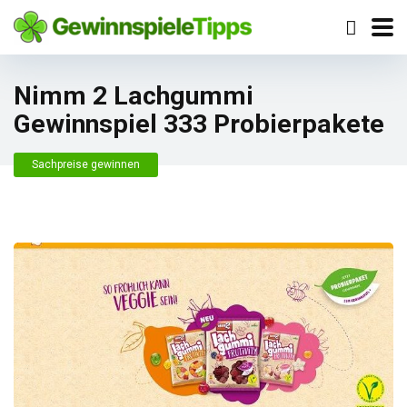
Nimm 2 Lachgummi
Gewinnspiel 333 Probierpakete
Sachpreise gewinnen