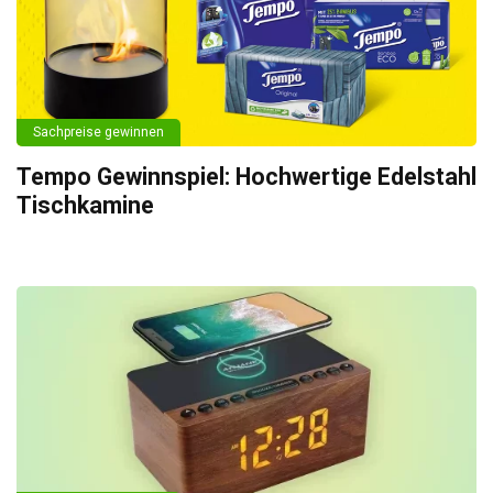
Sachpreise gewinnen
Tempo Gewinnspiel: Hochwertige Edelstahl
Tischkamine