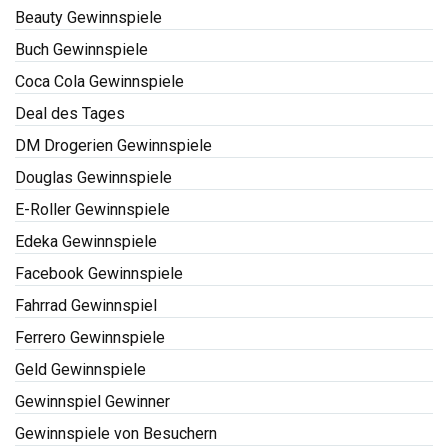
Beauty Gewinnspiele
Buch Gewinnspiele
Coca Cola Gewinnspiele
Deal des Tages
DM Drogerien Gewinnspiele
Douglas Gewinnspiele
E-Roller Gewinnspiele
Edeka Gewinnspiele
Facebook Gewinnspiele
Fahrrad Gewinnspiel
Ferrero Gewinnspiele
Geld Gewinnspiele
Gewinnspiel Gewinner
Gewinnspiele von Besuchern