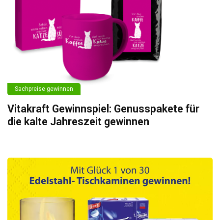
Sachpreise gewinnen
Vitakraft Gewinnspiel: Genusspakete für
die kalte Jahreszeit gewinnen