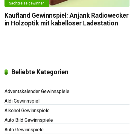
Sachpreise gewinnen
Kaufland Gewinnspiel: Anjank Radiowecker
in Holzoptik mit kabelloser Ladestation
Beliebte Kategorien
Adventskalender Gewinnspiele
Aldi Gewinnspiel
Alkohol Gewinnspiele
Auto Bild Gewinnspiele
Auto Gewinnspiele