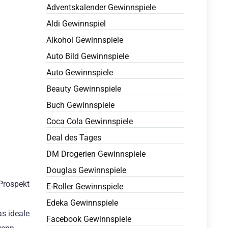
Adventskalender Gewinnspiele
Aldi Gewinnspiel
Alkohol Gewinnspiele
Auto Bild Gewinnspiele
Auto Gewinnspiele
Beauty Gewinnspiele
Buch Gewinnspiele
Coca Cola Gewinnspiele
Deal des Tages
DM Drogerien Gewinnspiele
Douglas Gewinnspiele
 Prospekt
E-Roller Gewinnspiele
Edeka Gewinnspiele
as ideale
Facebook Gewinnspiele