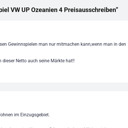
spiel VW UP Ozeanien 4 Preisausschreiben”
essen Gewinnspielen man nur mitmachen kann,wenn man in den
 dieser Netto auch seine Märkte hat!!
ohnen im Einzugsgebiet.