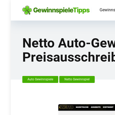
Gewinns
Netto Auto-Gew
Preisausschrei
Auto Gewinnspiele
Netto Gewinnspiel