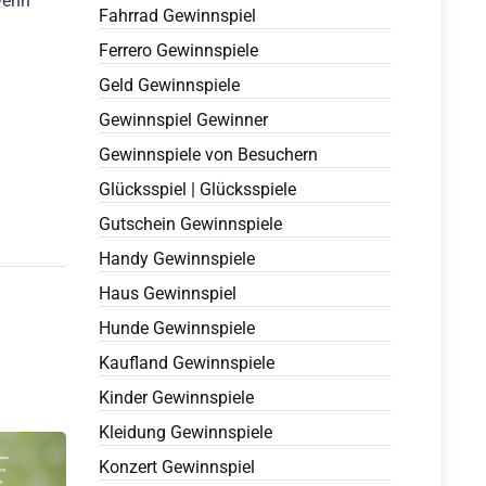
wenn
Fahrrad Gewinnspiel
Ferrero Gewinnspiele
Geld Gewinnspiele
Gewinnspiel Gewinner
Gewinnspiele von Besuchern
Glücksspiel | Glücksspiele
Gutschein Gewinnspiele
Handy Gewinnspiele
Haus Gewinnspiel
Hunde Gewinnspiele
Kaufland Gewinnspiele
Kinder Gewinnspiele
Kleidung Gewinnspiele
Konzert Gewinnspiel