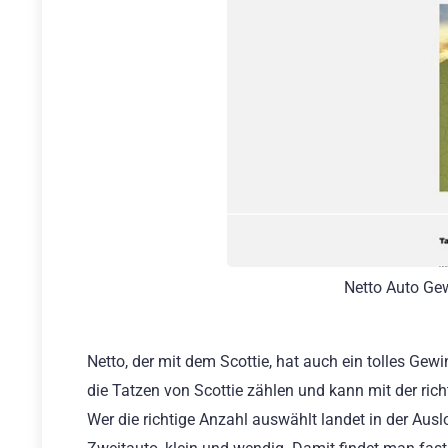
Netto Auto Ge
Netto, der mit dem Scottie, hat auch ein tolles Gew
die Tatzen von Scottie zählen und kann mit der ri
Wer die richtige Anzahl auswählt landet in der Aus