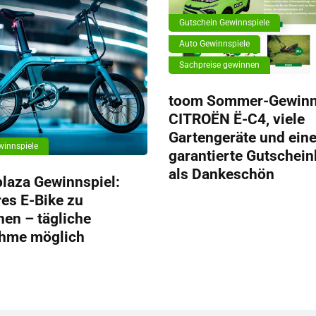
Gutschein Gewinnspiele
Auto Gewinnspiele
Sachpreise gewinnen
toom Sommer-Gewinns
CITROËN Ë-C4, viele
Gartengeräte und ein
winnspiele
garantierte Gutschein
als Dankeschön
laza Gewinnspiel:
res E-Bike zu
en – tägliche
ahme möglich