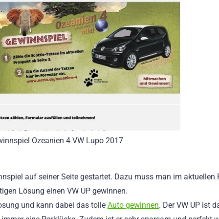
winnspiel Ozeanien 4 VW Lupo 2017
innspiel auf seiner Seite gestartet. Dazu muss man im aktuellen
chtigen Lösung einen VW UP gewinnen.
losung und kann dabei das tolle
Auto gewinnen
. Der VW UP ist d