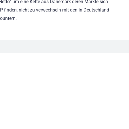
„Netto“ um eine Kette aus Dänemark deren Märkte sich
 finden, nicht zu verwechseln mit den in Deutschland
countern.