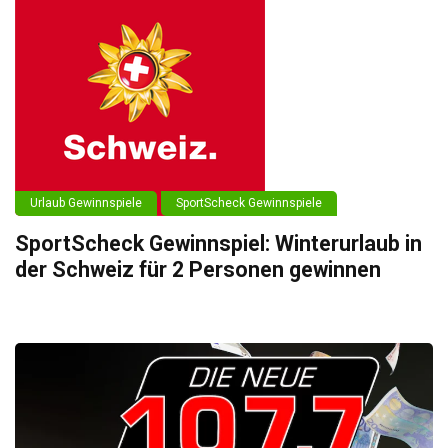
Urlaub Gewinnspiele
SportScheck Gewinnspiele
SportScheck Gewinnspiel: Winterurlaub in
der Schweiz für 2 Personen gewinnen