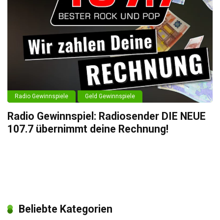
Radio Gewinnspiele
Geld Gewinnspiele
Radio Gewinnspiel: Radiosender DIE NEUE
107.7 übernimmt deine Rechnung!
Beliebte Kategorien