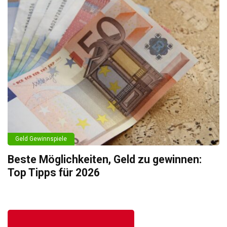
Geld Gewinnspiele
Beste Möglichkeiten, Geld zu gewinnen:
Top Tipps für 2026