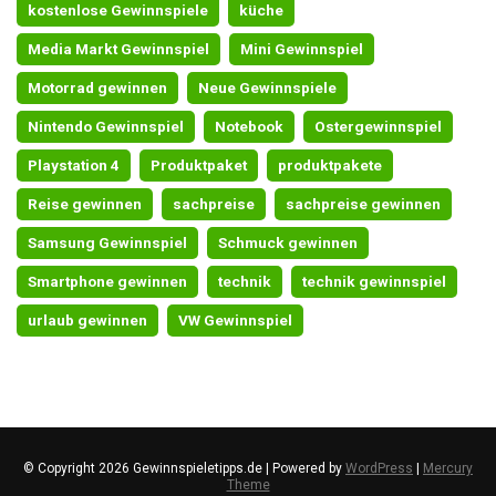
kostenlose Gewinnspiele
küche
Media Markt Gewinnspiel
Mini Gewinnspiel
Motorrad gewinnen
Neue Gewinnspiele
Nintendo Gewinnspiel
Notebook
Ostergewinnspiel
Playstation 4
Produktpaket
produktpakete
Reise gewinnen
sachpreise
sachpreise gewinnen
Samsung Gewinnspiel
Schmuck gewinnen
Smartphone gewinnen
technik
technik gewinnspiel
urlaub gewinnen
VW Gewinnspiel
© Copyright 2026 Gewinnspieletipps.de | Powered by
WordPress
|
Mercury
Theme