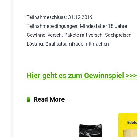
Teilnahmeschluss: 31.12.2019
Teilnahmebedingungen: Mindestalter 18 Jahre
Gewinne: versch. Pakete mit versch. Sachpreisen
Lösung: Qualitätsumfrage mitmachen
Hier geht es zum Gewinnspiel >>>
Read More