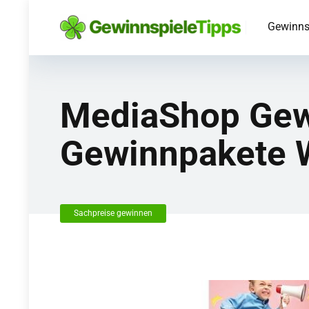
Gewinns
MediaShop Gew
Gewinnpakete W
Sachpreise gewinnen