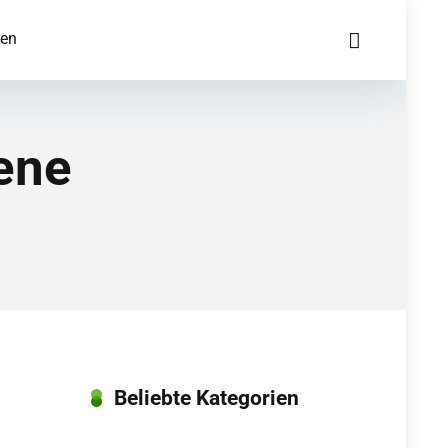
hen
ene
Beliebte Kategorien