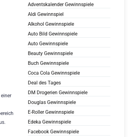
Adventskalender Gewinnspiele
Aldi Gewinnspiel
Alkohol Gewinnspiele
Auto Bild Gewinnspiele
Auto Gewinnspiele
Beauty Gewinnspiele
Buch Gewinnspiele
Coca Cola Gewinnspiele
Deal des Tages
DM Drogerien Gewinnspiele
 einer
Douglas Gewinnspiele
E-Roller Gewinnspiele
bereich
Edeka Gewinnspiele
us.
Facebook Gewinnspiele