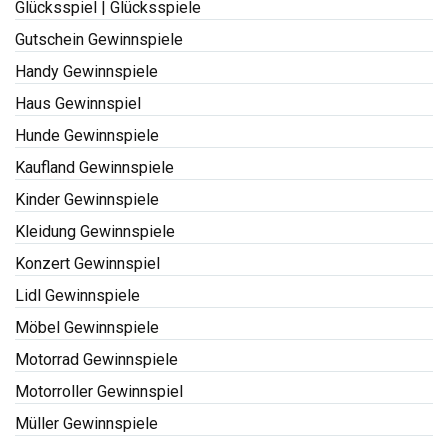
Glücksspiel | Glücksspiele
Gutschein Gewinnspiele
Handy Gewinnspiele
Haus Gewinnspiel
Hunde Gewinnspiele
Kaufland Gewinnspiele
Kinder Gewinnspiele
Kleidung Gewinnspiele
Konzert Gewinnspiel
Lidl Gewinnspiele
Möbel Gewinnspiele
Motorrad Gewinnspiele
Motorroller Gewinnspiel
Müller Gewinnspiele