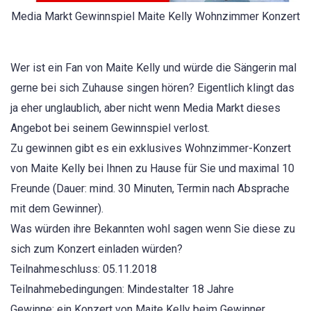
Media Markt Gewinnspiel Maite Kelly Wohnzimmer Konzert
Wer ist ein Fan von Maite Kelly und würde die Sängerin mal
gerne bei sich Zuhause singen hören? Eigentlich klingt das
ja eher unglaublich, aber nicht wenn Media Markt dieses
Angebot bei seinem Gewinnspiel verlost.
Zu gewinnen gibt es ein exklusives Wohnzimmer-Konzert
von Maite Kelly bei Ihnen zu Hause für Sie und maximal 10
Freunde (Dauer: mind. 30 Minuten, Termin nach Absprache
mit dem Gewinner).
Was würden ihre Bekannten wohl sagen wenn Sie diese zu
sich zum Konzert einladen würden?
Teilnahmeschluss: 05.11.2018
Teilnahmebedingungen: Mindestalter 18 Jahre
Gewinne: ein Konzert von Maite Kelly beim Gewinner