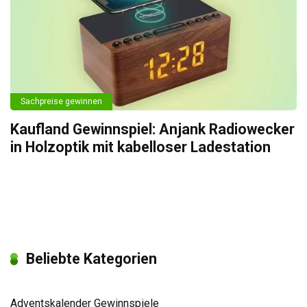
Sachpreise gewinnen
Kaufland Gewinnspiel: Anjank Radiowecker
in Holzoptik mit kabelloser Ladestation
Beliebte Kategorien
Adventskalender Gewinnspiele