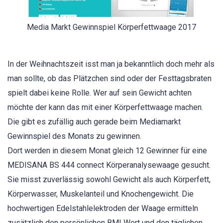
Media Markt Gewinnspiel Körperfettwaage 2017
In der Weihnachtszeit isst man ja bekanntlich doch mehr als
man sollte, ob das Plätzchen sind oder der Festtagsbraten
spielt dabei keine Rolle. Wer auf sein Gewicht achten
möchte der kann das mit einer Körperfettwaage machen.
Die gibt es zufällig auch gerade beim Mediamarkt
Gewinnspiel des Monats zu gewinnen.
Dort werden in diesem Monat gleich 12 Gewinner für eine
MEDISANA BS 444 connect Körperanalysewaage gesucht.
Sie misst zuverlässig sowohl Gewicht als auch Körperfett,
Körperwasser, Muskelanteil und Knochengewicht. Die
hochwertigen Edelstahlelektroden der Waage ermitteln
zusätzlich den persönlichen BMI Wert und den täglichen