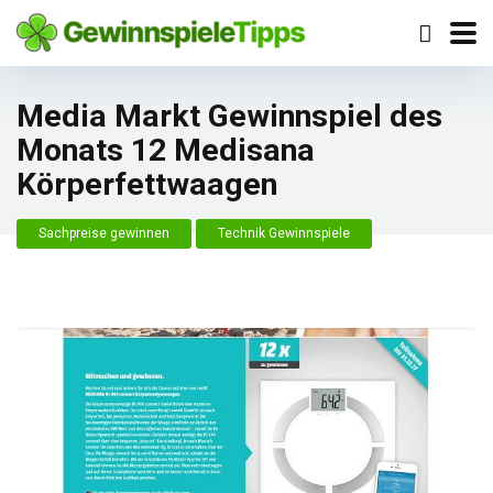
Media Markt Gewinnspiel des
Monats 12 Medisana
Körperfettwaagen
Sachpreise gewinnen
Technik Gewinnspiele