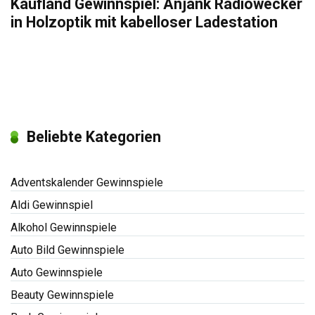
Kaufland Gewinnspiel: Anjank Radiowecker
in Holzoptik mit kabelloser Ladestation
Beliebte Kategorien
Adventskalender Gewinnspiele
Aldi Gewinnspiel
Alkohol Gewinnspiele
Auto Bild Gewinnspiele
Auto Gewinnspiele
Beauty Gewinnspiele