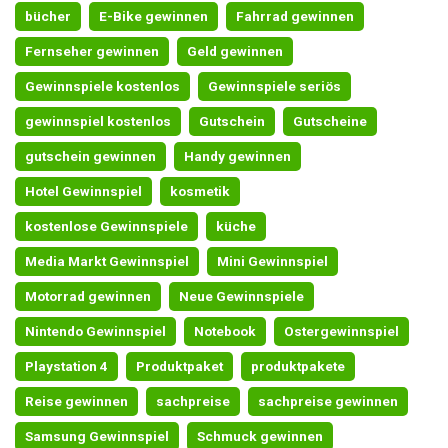
bücher
E-Bike gewinnen
Fahrrad gewinnen
Fernseher gewinnen
Geld gewinnen
Gewinnspiele kostenlos
Gewinnspiele seriös
gewinnspiel kostenlos
Gutschein
Gutscheine
gutschein gewinnen
Handy gewinnen
Hotel Gewinnspiel
kosmetik
kostenlose Gewinnspiele
küche
Media Markt Gewinnspiel
Mini Gewinnspiel
Motorrad gewinnen
Neue Gewinnspiele
Nintendo Gewinnspiel
Notebook
Ostergewinnspiel
Playstation 4
Produktpaket
produktpakete
Reise gewinnen
sachpreise
sachpreise gewinnen
Samsung Gewinnspiel
Schmuck gewinnen