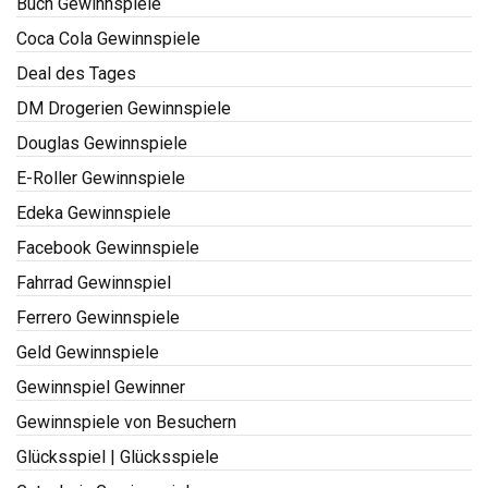
Buch Gewinnspiele
Coca Cola Gewinnspiele
Deal des Tages
DM Drogerien Gewinnspiele
Douglas Gewinnspiele
E-Roller Gewinnspiele
Edeka Gewinnspiele
Facebook Gewinnspiele
Fahrrad Gewinnspiel
Ferrero Gewinnspiele
Geld Gewinnspiele
Gewinnspiel Gewinner
Gewinnspiele von Besuchern
Glücksspiel | Glücksspiele