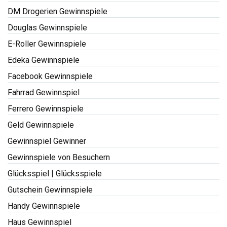
DM Drogerien Gewinnspiele
Douglas Gewinnspiele
E-Roller Gewinnspiele
Edeka Gewinnspiele
Facebook Gewinnspiele
Fahrrad Gewinnspiel
Ferrero Gewinnspiele
Geld Gewinnspiele
Gewinnspiel Gewinner
Gewinnspiele von Besuchern
Glücksspiel | Glücksspiele
Gutschein Gewinnspiele
Handy Gewinnspiele
Haus Gewinnspiel