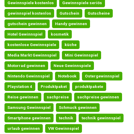
Gewinnspiele kostenlos
Gewinnspiele seriös
gewinnspiel kostenlos
Gutschein
Gutscheine
gutschein gewinnen
Handy gewinnen
Hotel Gewinnspiel
kosmetik
kostenlose Gewinnspiele
küche
Media Markt Gewinnspiel
Mini Gewinnspiel
Motorrad gewinnen
Neue Gewinnspiele
Nintendo Gewinnspiel
Notebook
Ostergewinnspiel
Playstation 4
Produktpaket
produktpakete
Reise gewinnen
sachpreise
sachpreise gewinnen
Samsung Gewinnspiel
Schmuck gewinnen
Smartphone gewinnen
technik
technik gewinnspiel
urlaub gewinnen
VW Gewinnspiel