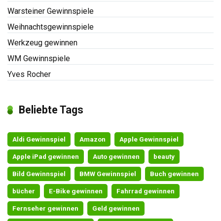
Warsteiner Gewinnspiele
Weihnachtsgewinnspiele
Werkzeug gewinnen
WM Gewinnspiele
Yves Rocher
Beliebte Tags
Aldi Gewinnspiel
Amazon
Apple Gewinnspiel
Apple iPad gewinnen
Auto gewinnen
beauty
Bild Gewinnspiel
BMW Gewinnspiel
Buch gewinnen
bücher
E-Bike gewinnen
Fahrrad gewinnen
Fernseher gewinnen
Geld gewinnen