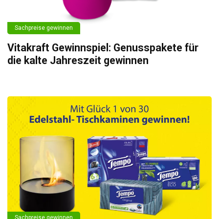
Sachpreise gewinnen
Vitakraft Gewinnspiel: Genusspakete für
die kalte Jahreszeit gewinnen
Sachpreise gewinnen