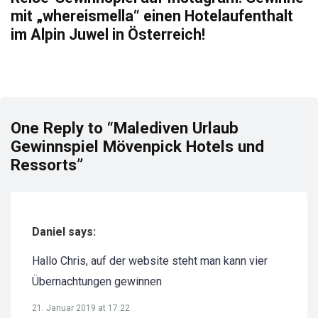
mit „whereismella“ einen Hotelaufenthalt
im Alpin Juwel in Österreich!
One Reply to “Malediven Urlaub
Gewinnspiel Mövenpick Hotels und
Ressorts”
Daniel says:
Hallo Chris, auf der website steht man kann vier
Übernachtungen gewinnen
21. Januar 2019 at 17:22