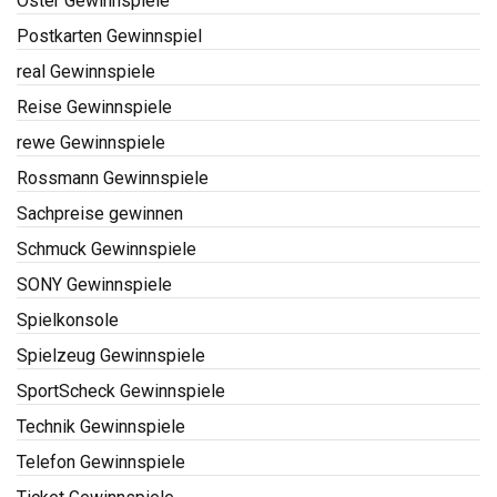
Oster Gewinnspiele
Postkarten Gewinnspiel
real Gewinnspiele
Reise Gewinnspiele
rewe Gewinnspiele
Rossmann Gewinnspiele
Sachpreise gewinnen
Schmuck Gewinnspiele
SONY Gewinnspiele
Spielkonsole
Spielzeug Gewinnspiele
SportScheck Gewinnspiele
Technik Gewinnspiele
Telefon Gewinnspiele