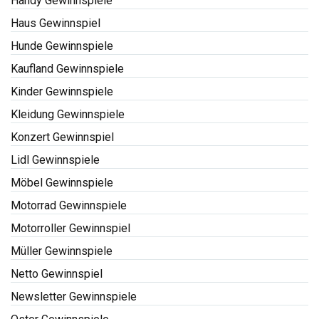
Handy Gewinnspiele
Haus Gewinnspiel
Hunde Gewinnspiele
Kaufland Gewinnspiele
Kinder Gewinnspiele
Kleidung Gewinnspiele
Konzert Gewinnspiel
Lidl Gewinnspiele
Möbel Gewinnspiele
Motorrad Gewinnspiele
Motorroller Gewinnspiel
Müller Gewinnspiele
Netto Gewinnspiel
Newsletter Gewinnspiele