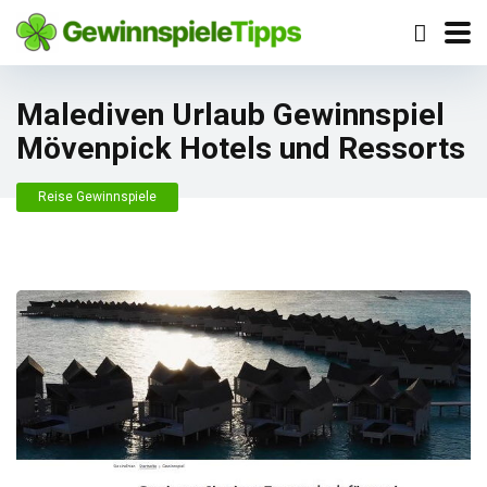
Malediven Urlaub Gewinnspiel
Mövenpick Hotels und Ressorts
Reise Gewinnspiele