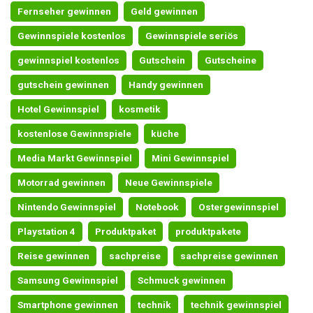
Fernseher gewinnen
Geld gewinnen
Gewinnspiele kostenlos
Gewinnspiele seriös
gewinnspiel kostenlos
Gutschein
Gutscheine
gutschein gewinnen
Handy gewinnen
Hotel Gewinnspiel
kosmetik
kostenlose Gewinnspiele
küche
Media Markt Gewinnspiel
Mini Gewinnspiel
Motorrad gewinnen
Neue Gewinnspiele
Nintendo Gewinnspiel
Notebook
Ostergewinnspiel
Playstation 4
Produktpaket
produktpakete
Reise gewinnen
sachpreise
sachpreise gewinnen
Samsung Gewinnspiel
Schmuck gewinnen
Smartphone gewinnen
technik
technik gewinnspiel