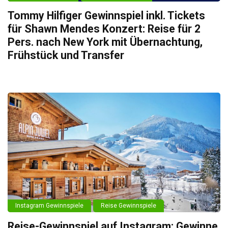
Tommy Hilfiger Gewinnspiel inkl. Tickets
für Shawn Mendes Konzert: Reise für 2
Pers. nach New York mit Übernachtung,
Frühstück und Transfer
Instagram Gewinnspiele
Reise Gewinnspiele
Reise-Gewinnspiel auf Instagram: Gewinne