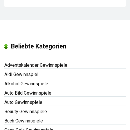
Beliebte Kategorien
Adventskalender Gewinnspiele
Aldi Gewinnspiel
Alkohol Gewinnspiele
Auto Bild Gewinnspiele
Auto Gewinnspiele
Beauty Gewinnspiele
Buch Gewinnspiele